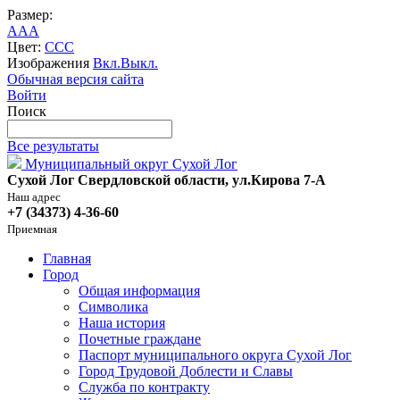
Размер:
A
A
A
Цвет:
C
C
C
Изображения
Вкл.
Выкл.
Обычная версия сайта
Войти
Поиск
Все результаты
Муниципальный округ Сухой Лог
Сухой Лог Свердловской области, ул.Кирова 7-А
Наш адрес
+7 (34373) 4-36-60
Приемная
Главная
Город
Общая информация
Символика
Наша история
Почетные граждане
Паспорт муниципального округа Сухой Лог
Город Трудовой Доблести и Славы
Служба по контракту