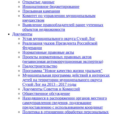
Открытые данные
Инициативное бюджетирование
Призывная кампания
Комитет по управлению муниципальным
имуществом
Выявление правообладателей ранее учтенных
объектов недвижимости
Документы
Устав муниципального округа Сухой Лог
Реализация указов Президента Российской
Федерации
Нормативные правовые акты
Проекты нормативных правовых актов
(независимая антикоррупционная экспертиза)
Градостроительство
Программа "Новое качество жизни уральцев"
Муниципальная программа действий в интересах
детей на территории муниципального округа
Сухой Лог на 2013 - 2017 годы
Документы Советов и Комиссий
Общественное обсуждение
Находящиеся в распоряжении органов местного
самоуправления сведения, подлежащие
предоставлению с использованием координат
Политика в отношении обработки персональных