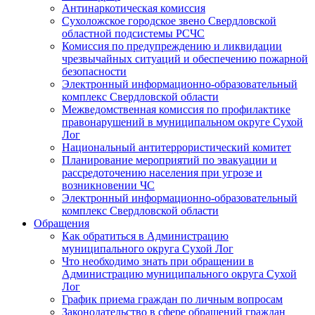
Антинаркотическая комиссия
Сухоложское городское звено Свердловской
областной подсистемы РСЧС
Комиссия по предупреждению и ликвидации
чрезвычайных ситуаций и обеспечению пожарной
безопасности
Электронный информационно-образовательный
комплекс Cвердловской области
Межведомственная комиссия по профилактике
правонарушений в муниципальном округе Сухой
Лог
Национальный антитеррористический комитет
Планирование мероприятий по эвакуации и
рассредоточению населения при угрозе и
возникновении ЧС
Электронный информационно-образовательный
комплекс Свердловской области
Обращения
Как обратиться в Администрацию
муниципального округа Сухой Лог
Что необходимо знать при обращении в
Администрацию муниципального округа Сухой
Лог
График приема граждан по личным вопросам
Законодательство в сфере обращений граждан