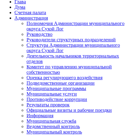
Глава
Дума
Счетная палата
Администрация
Полномочия Администрации муниципального
округа Сухой Лог
Руководство
Руководители структурных подразделений
Структура Администрации муниципального
округа Сухой Лог
Деятельность начальников территориальных
отделов
Комитет по управлению муниципальной
собственностью
Оценка регулирующего воздействия
Подведомственные организации
Муниципальные программы
Муниципальные услуги
Противодействие коррупции
Результаты проверок
Официальные визиты и рабочие поездки
Информация
Муниципальная служба
Ведомственный контроль
Муниципальный контроль