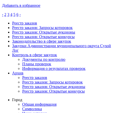
Добавить в избранное
‹
2
3
4
5
6
›
Реестр заказов
Реестр заказов: Запросы котировок
Реестр заказов: Открытые аукционы
Реестр заказов: Открытые конкурсы
Законодательство в сфере закупок
Закупки Администрации муниципального округа Сухой
Лог
Контроль в сфере закупок
Документы по контролю
Планы проверок
Информация о результатах проверок
Архив
Реестр заказов
Реестр заказов: Запросы котировок
Реестр заказов: Открытые аукционы
Реестр заказов: Открытые конкурсы
Город
Общая информация
Символика