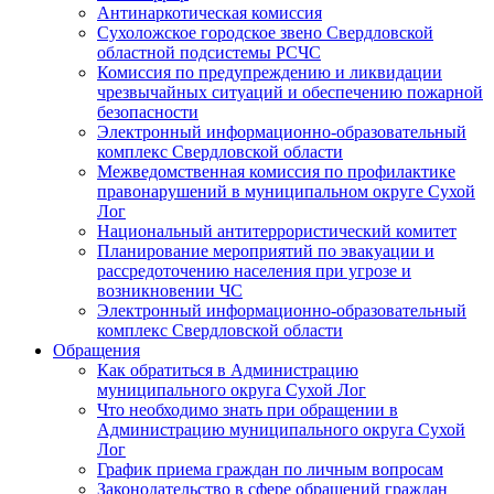
Антинаркотическая комиссия
Сухоложское городское звено Свердловской
областной подсистемы РСЧС
Комиссия по предупреждению и ликвидации
чрезвычайных ситуаций и обеспечению пожарной
безопасности
Электронный информационно-образовательный
комплекс Cвердловской области
Межведомственная комиссия по профилактике
правонарушений в муниципальном округе Сухой
Лог
Национальный антитеррористический комитет
Планирование мероприятий по эвакуации и
рассредоточению населения при угрозе и
возникновении ЧС
Электронный информационно-образовательный
комплекс Свердловской области
Обращения
Как обратиться в Администрацию
муниципального округа Сухой Лог
Что необходимо знать при обращении в
Администрацию муниципального округа Сухой
Лог
График приема граждан по личным вопросам
Законодательство в сфере обращений граждан