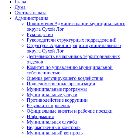
Глава
Дума
Счетная палата
Администрация
Полномочия Администрации муниципального
округа Сухой Лог
Руководство
Руководители структурных подразделений
Структура Администрации муниципального
округа Сухой Лог
Деятельность начальников территориальных
отделов
Комитет по управлению муниципальной
собственностью
Оценка регулирующего воздействия
Подведомственные организации
Муниципальные программы
Муниципальные услуги
Противодействие коррупции
Результаты проверок
Официальные визиты и рабочие поездки
Информация
Муниципальная служба
Ведомственный контроль
Муниципальный контроль