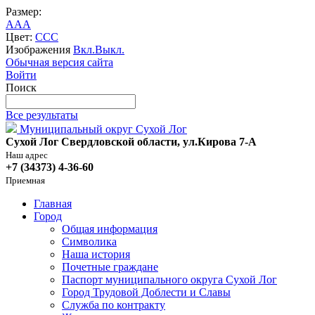
Размер:
A
A
A
Цвет:
C
C
C
Изображения
Вкл.
Выкл.
Обычная версия сайта
Войти
Поиск
Все результаты
Муниципальный округ Сухой Лог
Сухой Лог Свердловской области, ул.Кирова 7-А
Наш адрес
+7 (34373) 4-36-60
Приемная
Главная
Город
Общая информация
Символика
Наша история
Почетные граждане
Паспорт муниципального округа Сухой Лог
Город Трудовой Доблести и Славы
Служба по контракту