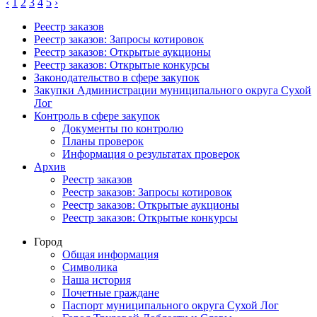
‹
1
2
3
4
5
›
Реестр заказов
Реестр заказов: Запросы котировок
Реестр заказов: Открытые аукционы
Реестр заказов: Открытые конкурсы
Законодательство в сфере закупок
Закупки Администрации муниципального округа Сухой
Лог
Контроль в сфере закупок
Документы по контролю
Планы проверок
Информация о результатах проверок
Архив
Реестр заказов
Реестр заказов: Запросы котировок
Реестр заказов: Открытые аукционы
Реестр заказов: Открытые конкурсы
Город
Общая информация
Символика
Наша история
Почетные граждане
Паспорт муниципального округа Сухой Лог