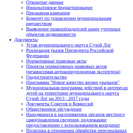
Открытые данные
Инициативное бюджетирование
Призывная кампания
Комитет по управлению муниципальным
имуществом
Выявление правообладателей ранее учтенных
объектов недвижимости
Документы
Устав муниципального округа Сухой Лог
Реализация указов Президента Российской
Федерации
Нормативные правовые акты
Проекты нормативных правовых актов
(независимая антикоррупционная экспертиза)
Градостроительство
Программа "Новое качество жизни уральцев"
Муниципальная программа действий в интересах
детей на территории муниципального округа
Сухой Лог на 2013 - 2017 годы
Документы Советов и Комиссий
Общественное обсуждение
Находящиеся в распоряжении органов местного
самоуправления сведения, подлежащие
предоставлению с использованием координат
Политика в отношении обработки персональных