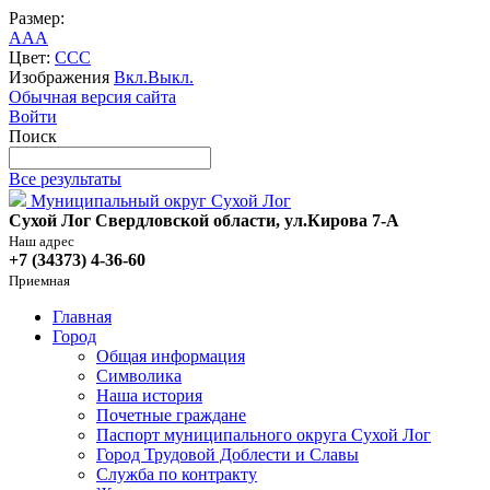
Размер:
A
A
A
Цвет:
C
C
C
Изображения
Вкл.
Выкл.
Обычная версия сайта
Войти
Поиск
Все результаты
Муниципальный округ Сухой Лог
Сухой Лог Свердловской области, ул.Кирова 7-А
Наш адрес
+7 (34373) 4-36-60
Приемная
Главная
Город
Общая информация
Символика
Наша история
Почетные граждане
Паспорт муниципального округа Сухой Лог
Город Трудовой Доблести и Славы
Служба по контракту