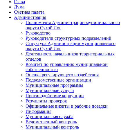
Глава
Дума
Счетная палата
Администрация
Полномочия Администрации муниципального
округа Сухой Лог
Руководство
Руководители структурных подразделений
Структура Администрации муниципального
округа Сухой Лог
Деятельность начальников территориальных
отделов
Комитет по управлению муниципальной
собственностью
Оценка регулирующего воздействия
Подведомственные организации
Муниципальные программы
Муниципальные услуги
Противодействие коррупции
Результаты проверок
Официальные визиты и рабочие поездки
Информация
Муниципальная служба
Ведомственный контроль
Муниципальный контроль