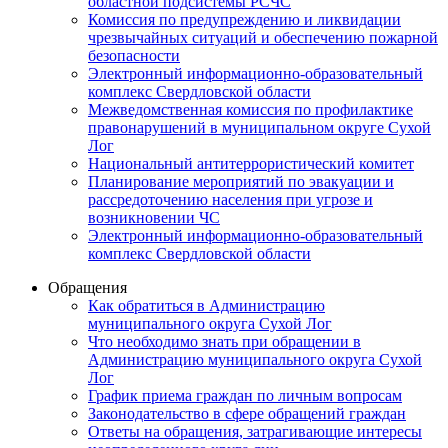
областной подсистемы РСЧС
Комиссия по предупреждению и ликвидации
чрезвычайных ситуаций и обеспечению пожарной
безопасности
Электронный информационно-образовательный
комплекс Cвердловской области
Межведомственная комиссия по профилактике
правонарушений в муниципальном округе Сухой
Лог
Национальный антитеррористический комитет
Планирование мероприятий по эвакуации и
рассредоточению населения при угрозе и
возникновении ЧС
Электронный информационно-образовательный
комплекс Свердловской области
Обращения
Как обратиться в Администрацию
муниципального округа Сухой Лог
Что необходимо знать при обращении в
Администрацию муниципального округа Сухой
Лог
График приема граждан по личным вопросам
Законодательство в сфере обращений граждан
Ответы на обращения, затрагивающие интересы