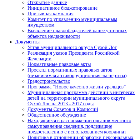
Открытые данные
Инициативное бюджетирование
Призывная кампания
Комитет по управлению муниципальным
имуществом
Выявление правообладателей ранее учтенных
объектов недвижимости
Документы
Устав муниципального округа Сухой Лог
Реализация указов Президента Российской
Федерации
Нормативные правовые акты
Проекты нормативных правовых актов
(независимая антикоррупционная экспертиза)
Градостроительство
Программа "Новое качество жизни уральцев"
Муниципальная программа действий в интересах
детей на территории муниципального округа
Сухой Лог на 2013 - 2017 годы
Документы Советов и Комиссий
Общественное обсуждение
Находящиеся в распоряжении органов местного
самоуправления сведения, подлежащие
предоставлению с использованием координат
Политика в отношении обработки персональных