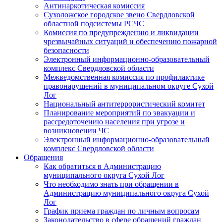
Антинаркотическая комиссия
Сухоложское городское звено Свердловской
областной подсистемы РСЧС
Комиссия по предупреждению и ликвидации
чрезвычайных ситуаций и обеспечению пожарной
безопасности
Электронный информационно-образовательный
комплекс Cвердловской области
Межведомственная комиссия по профилактике
правонарушений в муниципальном округе Сухой
Лог
Национальный антитеррористический комитет
Планирование мероприятий по эвакуации и
рассредоточению населения при угрозе и
возникновении ЧС
Электронный информационно-образовательный
комплекс Свердловской области
Обращения
Как обратиться в Администрацию
муниципального округа Сухой Лог
Что необходимо знать при обращении в
Администрацию муниципального округа Сухой
Лог
График приема граждан по личным вопросам
Законодательство в сфере обращений граждан