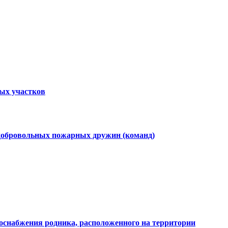
ных участков
 добровольных пожарных дружин (команд)
доснабжения родника, расположенного на территории