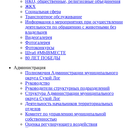
НКО, общественные, религиозные объединения
ЖКХ
Социальная сфера
Транспортное обслуживание
Информация о мероприятиях при осуществлении
деятельности по обращению с животными без
владельцев
Видеогалерея
Фотогалерея
Фотоконкурсы
Штаб #MbIBMECTE
80 ЛЕТ ПОБЕДЫ
Администрация
Полномочия Администрации муниципального
округа Сухой Лог
Руководство
Руководители структурных подразделений
Структура Администрации муниципального
округа Сухой Лог
Деятельность начальников территориальных
отделов
Комитет по управлению муниципальной
собственностью
Оценка регулирующего воздействия