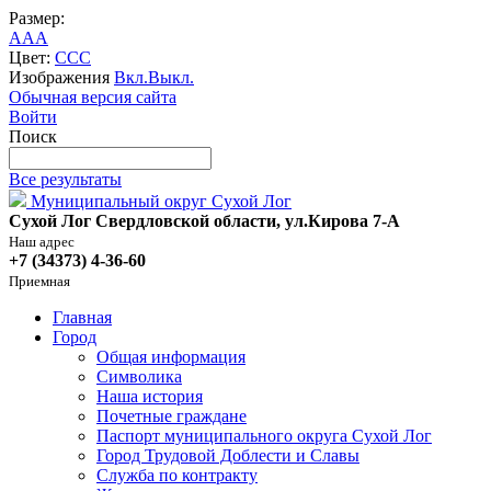
Размер:
A
A
A
Цвет:
C
C
C
Изображения
Вкл.
Выкл.
Обычная версия сайта
Войти
Поиск
Все результаты
Муниципальный округ Сухой Лог
Сухой Лог Свердловской области, ул.Кирова 7-А
Наш адрес
+7 (34373) 4-36-60
Приемная
Главная
Город
Общая информация
Символика
Наша история
Почетные граждане
Паспорт муниципального округа Сухой Лог
Город Трудовой Доблести и Славы
Служба по контракту