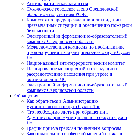
Антинаркотическая комиссия
Сухоложское городское звено Свердловской
областной подсистемы РСЧС
Комиссия по предупреждению и ликвидации
чрезвычайных ситуаций и обеспечению пожарной
безопасности
Электронный информационно-образовательный
комплекс Cвердловской области
Межведомственная комиссия по профилактике
правонарушений в муниципальном округе Сухой
Лог
Национальный антитеррористический комитет
Планирование мероприятий по эвакуации и
рассредоточению населения при угрозе и
возникновении ЧС
Электронный информационно-образовательный
комплекс Свердловской области
Обращения
Как обратиться в Администрацию
муниципального округа Сухой Лог
Что необходимо знать при обращении в
Администрацию муниципального округа Сухой
Лог
График приема граждан по личным вопросам
Законодательство в сфере обращений граждан