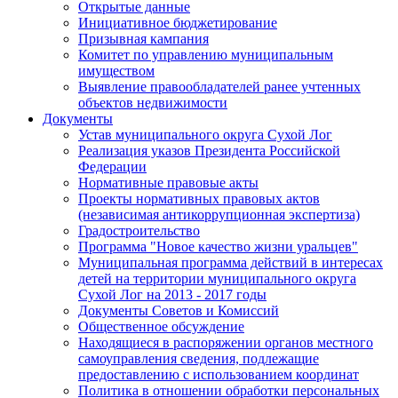
Открытые данные
Инициативное бюджетирование
Призывная кампания
Комитет по управлению муниципальным
имуществом
Выявление правообладателей ранее учтенных
объектов недвижимости
Документы
Устав муниципального округа Сухой Лог
Реализация указов Президента Российской
Федерации
Нормативные правовые акты
Проекты нормативных правовых актов
(независимая антикоррупционная экспертиза)
Градостроительство
Программа "Новое качество жизни уральцев"
Муниципальная программа действий в интересах
детей на территории муниципального округа
Сухой Лог на 2013 - 2017 годы
Документы Советов и Комиссий
Общественное обсуждение
Находящиеся в распоряжении органов местного
самоуправления сведения, подлежащие
предоставлению с использованием координат
Политика в отношении обработки персональных