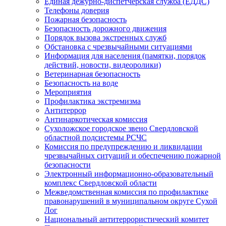
Единая дежурно-диспетчерская служба (ЕДДС)
Телефоны доверия
Пожарная безопасность
Безопасность дорожного движения
Порядок вызова экстренных служб
Обстановка с чрезвычайными ситуациями
Информация для населения (памятки, порядок
действий, новости, видеоролики)
Ветеринарная безопасность
Безопасность на воде
Мероприятия
Профилактика экстремизма
Антитеррор
Антинаркотическая комиссия
Сухоложское городское звено Свердловской
областной подсистемы РСЧС
Комиссия по предупреждению и ликвидации
чрезвычайных ситуаций и обеспечению пожарной
безопасности
Электронный информационно-образовательный
комплекс Cвердловской области
Межведомственная комиссия по профилактике
правонарушений в муниципальном округе Сухой
Лог
Национальный антитеррористический комитет