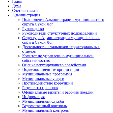
Глава
Дума
Счетная палата
Администрация
Полномочия Администрации муниципального
округа Сухой Лог
Руководство
Руководители структурных подразделений
Структура Администрации муниципального
округа Сухой Лог
Деятельность начальников территориальных
отделов
Комитет по управлению муниципальной
собственностью
Оценка регулирующего воздействия
Подведомственные организации
Муниципальные программы
Муниципальные услуги
Противодействие коррупции
Результаты проверок
Официальные визиты и рабочие поездки
Информация
Муниципальная служба
Ведомственный контроль
Муниципальный контроль