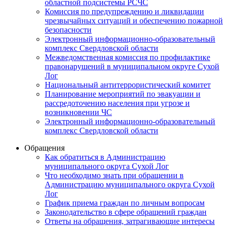
областной подсистемы РСЧС
Комиссия по предупреждению и ликвидации
чрезвычайных ситуаций и обеспечению пожарной
безопасности
Электронный информационно-образовательный
комплекс Cвердловской области
Межведомственная комиссия по профилактике
правонарушений в муниципальном округе Сухой
Лог
Национальный антитеррористический комитет
Планирование мероприятий по эвакуации и
рассредоточению населения при угрозе и
возникновении ЧС
Электронный информационно-образовательный
комплекс Свердловской области
Обращения
Как обратиться в Администрацию
муниципального округа Сухой Лог
Что необходимо знать при обращении в
Администрацию муниципального округа Сухой
Лог
График приема граждан по личным вопросам
Законодательство в сфере обращений граждан
Ответы на обращения, затрагивающие интересы