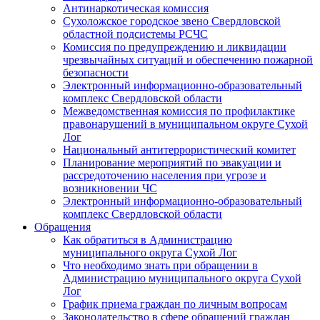
Антинаркотическая комиссия
Сухоложское городское звено Свердловской
областной подсистемы РСЧС
Комиссия по предупреждению и ликвидации
чрезвычайных ситуаций и обеспечению пожарной
безопасности
Электронный информационно-образовательный
комплекс Cвердловской области
Межведомственная комиссия по профилактике
правонарушений в муниципальном округе Сухой
Лог
Национальный антитеррористический комитет
Планирование мероприятий по эвакуации и
рассредоточению населения при угрозе и
возникновении ЧС
Электронный информационно-образовательный
комплекс Свердловской области
Обращения
Как обратиться в Администрацию
муниципального округа Сухой Лог
Что необходимо знать при обращении в
Администрацию муниципального округа Сухой
Лог
График приема граждан по личным вопросам
Законодательство в сфере обращений граждан