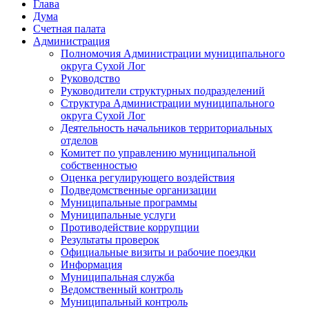
Глава
Дума
Счетная палата
Администрация
Полномочия Администрации муниципального
округа Сухой Лог
Руководство
Руководители структурных подразделений
Структура Администрации муниципального
округа Сухой Лог
Деятельность начальников территориальных
отделов
Комитет по управлению муниципальной
собственностью
Оценка регулирующего воздействия
Подведомственные организации
Муниципальные программы
Муниципальные услуги
Противодействие коррупции
Результаты проверок
Официальные визиты и рабочие поездки
Информация
Муниципальная служба
Ведомственный контроль
Муниципальный контроль