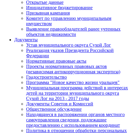
Открытые данные
Инициативное бюджетирование
Призывная кампания
Комитет по управлению муниципальным
имуществом
Выявление правообладателей ранее учтенных
объектов недвижимости
Документы
Устав муниципального округа Сухой Лог
Реализация указов Президента Российской
Федерации
Нормативные правовые акты
Проекты нормативных правовых актов
(независимая антикоррупционная экспертиза)
Градостроительство
Программа "Новое качество жизни уральцев"
Муниципальная программа действий в интересах
детей на территории муниципального округа
Сухой Лог на 2013 - 2017 годы
Документы Советов и Комиссий
Общественное обсуждение
Находящиеся в распоряжении органов местного
самоуправления сведения, подлежащие
предоставлению с использованием координат
Политика в отношении обработки персональных