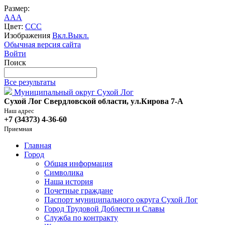
Размер:
A
A
A
Цвет:
C
C
C
Изображения
Вкл.
Выкл.
Обычная версия сайта
Войти
Поиск
Все результаты
Муниципальный округ Сухой Лог
Сухой Лог Свердловской области, ул.Кирова 7-А
Наш адрес
+7 (34373) 4-36-60
Приемная
Главная
Город
Общая информация
Символика
Наша история
Почетные граждане
Паспорт муниципального округа Сухой Лог
Город Трудовой Доблести и Славы
Служба по контракту