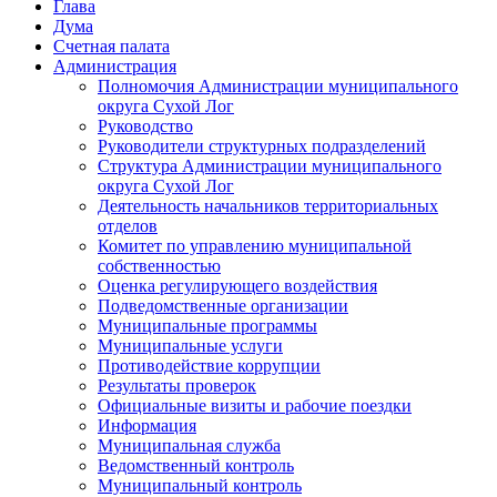
Глава
Дума
Счетная палата
Администрация
Полномочия Администрации муниципального
округа Сухой Лог
Руководство
Руководители структурных подразделений
Структура Администрации муниципального
округа Сухой Лог
Деятельность начальников территориальных
отделов
Комитет по управлению муниципальной
собственностью
Оценка регулирующего воздействия
Подведомственные организации
Муниципальные программы
Муниципальные услуги
Противодействие коррупции
Результаты проверок
Официальные визиты и рабочие поездки
Информация
Муниципальная служба
Ведомственный контроль
Муниципальный контроль