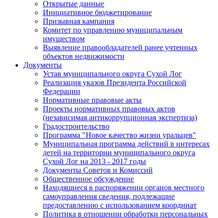
Открытые данные
Инициативное бюджетирование
Призывная кампания
Комитет по управлению муниципальным
имуществом
Выявление правообладателей ранее учтенных
объектов недвижимости
Документы
Устав муниципального округа Сухой Лог
Реализация указов Президента Российской
Федерации
Нормативные правовые акты
Проекты нормативных правовых актов
(независимая антикоррупционная экспертиза)
Градостроительство
Программа "Новое качество жизни уральцев"
Муниципальная программа действий в интересах
детей на территории муниципального округа
Сухой Лог на 2013 - 2017 годы
Документы Советов и Комиссий
Общественное обсуждение
Находящиеся в распоряжении органов местного
самоуправления сведения, подлежащие
предоставлению с использованием координат
Политика в отношении обработки персональных