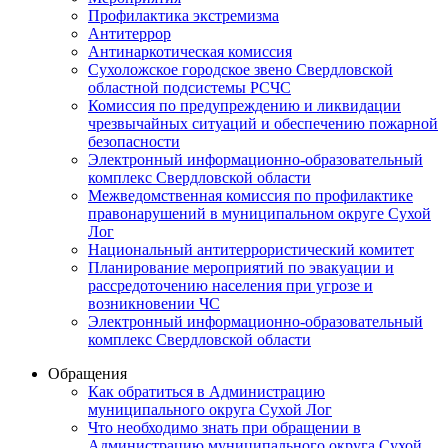
Профилактика экстремизма
Антитеррор
Антинаркотическая комиссия
Сухоложское городское звено Свердловской
областной подсистемы РСЧС
Комиссия по предупреждению и ликвидации
чрезвычайных ситуаций и обеспечению пожарной
безопасности
Электронный информационно-образовательный
комплекс Cвердловской области
Межведомственная комиссия по профилактике
правонарушений в муниципальном округе Сухой
Лог
Национальный антитеррористический комитет
Планирование мероприятий по эвакуации и
рассредоточению населения при угрозе и
возникновении ЧС
Электронный информационно-образовательный
комплекс Свердловской области
Обращения
Как обратиться в Администрацию
муниципального округа Сухой Лог
Что необходимо знать при обращении в
Администрацию муниципального округа Сухой