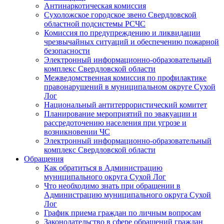
Антинаркотическая комиссия
Сухоложское городское звено Свердловской
областной подсистемы РСЧС
Комиссия по предупреждению и ликвидации
чрезвычайных ситуаций и обеспечению пожарной
безопасности
Электронный информационно-образовательный
комплекс Cвердловской области
Межведомственная комиссия по профилактике
правонарушений в муниципальном округе Сухой
Лог
Национальный антитеррористический комитет
Планирование мероприятий по эвакуации и
рассредоточению населения при угрозе и
возникновении ЧС
Электронный информационно-образовательный
комплекс Свердловской области
Обращения
Как обратиться в Администрацию
муниципального округа Сухой Лог
Что необходимо знать при обращении в
Администрацию муниципального округа Сухой
Лог
График приема граждан по личным вопросам
Законодательство в сфере обращений граждан