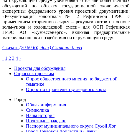
на окружающую среду» уведомляют о начале общественных
обсуждений по объекту государственной экологической
экспертизы федерального уровня проектной документации:
«Рекультивация золоотвала № 2 Рефтинской ГРЭС с
применением вторичного сырья – рекультивантов на основе
золы-уноса и золошлаковой смеси» для ОСП Рефтинская
ГРЭС АО «Кузбассэнерго», включая предварительные
материалы оценки воздействия на окружающую среду.
Скачать
(29.69 Кб, docx) Скачано: 0 раз
‹
1
2
3
4
›
Проекты для обсуждения
Опросы к проектам
Опрос общественного мнения по бюджетной
тематике
Опрос по строительству ледового корта
Город
Общая информация
Символика
Наша история
Почетные граждане
Паспорт муниципального округа Сухой Лог
Город Трудовой Доблести и Славы