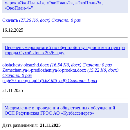
марок «ЭкоПлан-1», «ЭкоПлан-2», «ЭкоПлан-3»,
«ЭкоПлан-4»"
Скачать
(27.26 Кб, docx) Скачано: 0 раз
16.12.2025
Перечень мероприятий по обустройству туристского центра
города Сухой Лог в 2026 году
obshchestv.obsuzhd.docx
(16.54 Кб, docx) Скачано: 0 раз
Zamechaniya-i-predlozheniya-k-proektu.docx
(15.22 Кб, docx)
Скачано: 0 раз
page70_merged.pdf
(6.63 Мб, pdf) Скачано: 1 раз
21.11.2025
Уведомление о проведении общественных обсуждений
ОСП Рефтинская ГРЭС АО «Кузбассэнерго»
Дата размещения:
21.11.2025