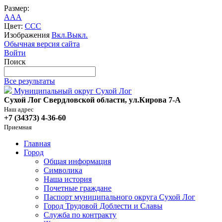
Размер:
A
A
A
Цвет:
C
C
C
Изображения
Вкл.
Выкл.
Обычная версия сайта
Войти
Поиск
Все результаты
Муниципальный округ Сухой Лог
Сухой Лог Свердловской области, ул.Кирова 7-А
Наш адрес
+7 (34373) 4-36-60
Приемная
Главная
Город
Общая информация
Символика
Наша история
Почетные граждане
Паспорт муниципального округа Сухой Лог
Город Трудовой Доблести и Славы
Служба по контракту