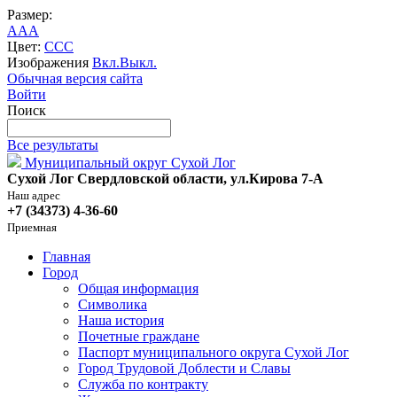
Размер:
A
A
A
Цвет:
C
C
C
Изображения
Вкл.
Выкл.
Обычная версия сайта
Войти
Поиск
Все результаты
Муниципальный округ Сухой Лог
Сухой Лог Свердловской области, ул.Кирова 7-А
Наш адрес
+7 (34373) 4-36-60
Приемная
Главная
Город
Общая информация
Символика
Наша история
Почетные граждане
Паспорт муниципального округа Сухой Лог
Город Трудовой Доблести и Славы
Служба по контракту