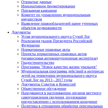
Открытые данные
Инициативное бюджетирование
Призывная кампания
Комитет по управлению муниципальным
имуществом
Выявление правообладателей ранее учтенных
объектов недвижимости
Документы
Устав муниципального округа Сухой Лог
Реализация указов Президента Российской
Федерации
Нормативные правовые акты
Проекты нормативных правовых актов
(независимая антикоррупционная экспертиза)
Градостроительство
Программа "Новое качество жизни уральцев"
Муниципальная программа действий в интересах
детей на территории муниципального округа
Сухой Лог на 2013 - 2017 годы
Документы Советов и Комиссий
Общественное обсуждение
Находящиеся в распоряжении органов местного
самоуправления сведения, подлежащие
предоставлению с использованием координат
Политика в отношении обработки персональных