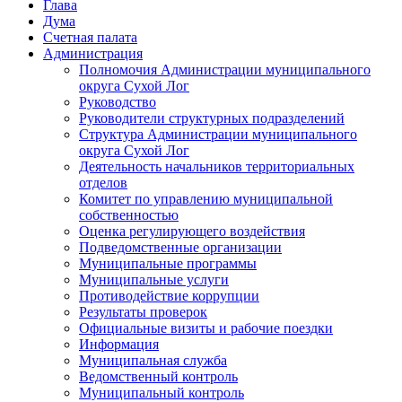
Глава
Дума
Счетная палата
Администрация
Полномочия Администрации муниципального
округа Сухой Лог
Руководство
Руководители структурных подразделений
Структура Администрации муниципального
округа Сухой Лог
Деятельность начальников территориальных
отделов
Комитет по управлению муниципальной
собственностью
Оценка регулирующего воздействия
Подведомственные организации
Муниципальные программы
Муниципальные услуги
Противодействие коррупции
Результаты проверок
Официальные визиты и рабочие поездки
Информация
Муниципальная служба
Ведомственный контроль
Муниципальный контроль