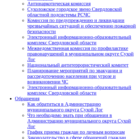
Антинаркотическая комиссия
Сухоложское городское звено Свердловской
областной подсистемы РСЧС
Комиссия по предупреждению и ликвидации
чрезвычайных ситуаций и обеспечению пожарной
безопасности
Электронный информационно-образовательный
комплекс Cвердловской области
Межведомственная комиссия по профилактике
правонарушений в муниципальном округе Сухой
Лог
Национальный антитеррористический комитет
Планирование мероприятий по эвакуации и
рассредоточению населения при угрозе и
возникновении ЧС
Электронный информационно-образовательный
комплекс Свердловской области
Обращения
Как обратиться в Администрацию
муниципального округа Сухой Лог
Что необходимо знать при обращении в
Администрацию муниципального округа Сухой
Лог
График приема граждан по личным вопросам
Законодательство в сфере обращений граждан