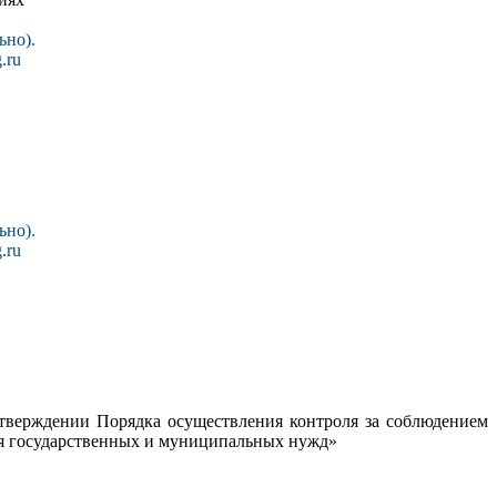
ьно).
.ru
ьно).
.ru
тверждении Порядка осуществления контроля за соблюдением
ения государственных и муниципальных нужд»