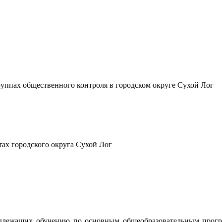
ппах общественного контроля в городском округе Сухой Лог
ах городского округа Сухой Лог
длежащих обучению по основным общеобразовательным програ