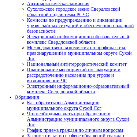
Антинаркотическая комиссия
Сухоложское городское звено Свердловской
областной подсистемы РСЧС
Комиссия по предупреждению и ликвидации
чрезвычайных ситуаций и обеспечению пожарной
безопасности
Электронный информационно-образовательный
комплекс Cвердловской области
Межведомственная комиссия по профилактике
правонарушений в муниципальном округе Сухой
Лог
Национальный антитеррористический комитет
Планирование мероприятий по эвакуации и
рассредоточению населения при угрозе и
возникновении ЧС
Электронный информационно-образовательный
комплекс Свердловской области
Обращения
Как обратиться в Администрацию
муниципального округа Сухой Лог
Что необходимо знать при обращении в
Администрацию муниципального округа Сухой
Лог
График приема граждан по личным вопросам
Законодательство в сфере обращений граждан