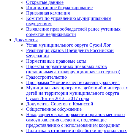
Открытые данные
Инициативное бюджетирование
Призывная кампания
Комитет по управлению муниципальным
имуществом
Выявление правообладателей ранее учтенных
объектов недвижимости
Документы
Устав муниципального округа Сухой Лог
Реализация указов Президента Российской
Федерации
Нормативные правовые акты
Проекты нормативных правовых актов
(независимая антикоррупционная экспертиза)
Градостроительство
Программа "Новое качество жизни уральцев"
Муниципальная программа действий в интересах
детей на территории муниципального округа
Сухой Лог на 2013 - 2017 годы
Документы Советов и Комиссий
Общественное обсуждение
Находящиеся в распоряжении органов местного
самоуправления сведения, подлежащие
предоставлению с использованием координат
Политика в отношении обработки персональных