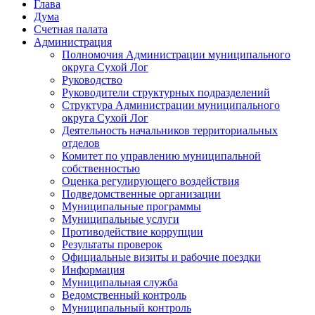
Глава
Дума
Счетная палата
Администрация
Полномочия Администрации муниципального
округа Сухой Лог
Руководство
Руководители структурных подразделений
Структура Администрации муниципального
округа Сухой Лог
Деятельность начальников территориальных
отделов
Комитет по управлению муниципальной
собственностью
Оценка регулирующего воздействия
Подведомственные организации
Муниципальные программы
Муниципальные услуги
Противодействие коррупции
Результаты проверок
Официальные визиты и рабочие поездки
Информация
Муниципальная служба
Ведомственный контроль
Муниципальный контроль