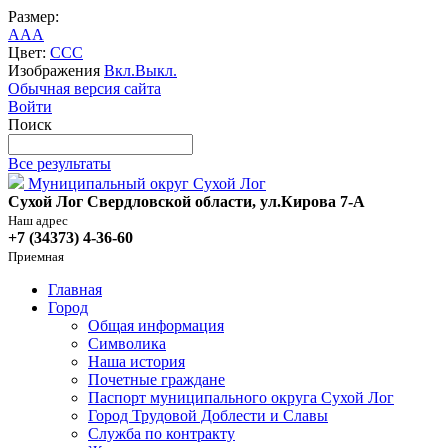
Размер:
A
A
A
Цвет:
C
C
C
Изображения
Вкл.
Выкл.
Обычная версия сайта
Войти
Поиск
Все результаты
Муниципальный округ Сухой Лог
Сухой Лог Свердловской области, ул.Кирова 7-А
Наш адрес
+7 (34373) 4-36-60
Приемная
Главная
Город
Общая информация
Символика
Наша история
Почетные граждане
Паспорт муниципального округа Сухой Лог
Город Трудовой Доблести и Славы
Служба по контракту