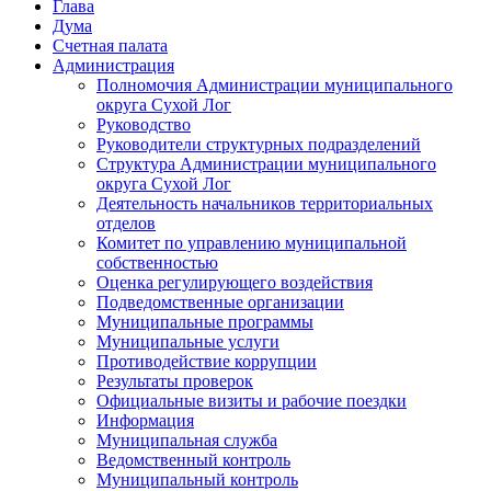
Глава
Дума
Счетная палата
Администрация
Полномочия Администрации муниципального
округа Сухой Лог
Руководство
Руководители структурных подразделений
Структура Администрации муниципального
округа Сухой Лог
Деятельность начальников территориальных
отделов
Комитет по управлению муниципальной
собственностью
Оценка регулирующего воздействия
Подведомственные организации
Муниципальные программы
Муниципальные услуги
Противодействие коррупции
Результаты проверок
Официальные визиты и рабочие поездки
Информация
Муниципальная служба
Ведомственный контроль
Муниципальный контроль