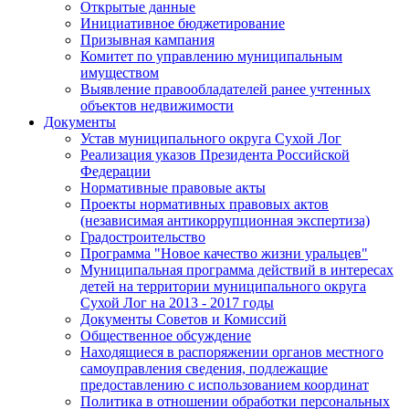
Открытые данные
Инициативное бюджетирование
Призывная кампания
Комитет по управлению муниципальным
имуществом
Выявление правообладателей ранее учтенных
объектов недвижимости
Документы
Устав муниципального округа Сухой Лог
Реализация указов Президента Российской
Федерации
Нормативные правовые акты
Проекты нормативных правовых актов
(независимая антикоррупционная экспертиза)
Градостроительство
Программа "Новое качество жизни уральцев"
Муниципальная программа действий в интересах
детей на территории муниципального округа
Сухой Лог на 2013 - 2017 годы
Документы Советов и Комиссий
Общественное обсуждение
Находящиеся в распоряжении органов местного
самоуправления сведения, подлежащие
предоставлению с использованием координат
Политика в отношении обработки персональных