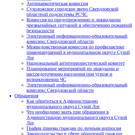
Антинаркотическая комиссия
Сухоложское городское звено Свердловской
областной подсистемы РСЧС
Комиссия по предупреждению и ликвидации
чрезвычайных ситуаций и обеспечению пожарной
безопасности
Электронный информационно-образовательный
комплекс Cвердловской области
Межведомственная комиссия по профилактике
правонарушений в муниципальном округе Сухой
Лог
Национальный антитеррористический комитет
Планирование мероприятий по эвакуации и
рассредоточению населения при угрозе и
возникновении ЧС
Электронный информационно-образовательный
комплекс Свердловской области
Обращения
Как обратиться в Администрацию
муниципального округа Сухой Лог
Что необходимо знать при обращении в
Администрацию муниципального округа Сухой
Лог
График приема граждан по личным вопросам
Законодательство в сфере обращений граждан