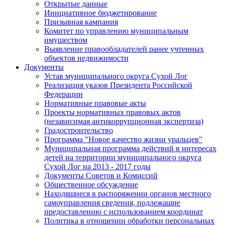
Открытые данные
Инициативное бюджетирование
Призывная кампания
Комитет по управлению муниципальным
имуществом
Выявление правообладателей ранее учтенных
объектов недвижимости
Документы
Устав муниципального округа Сухой Лог
Реализация указов Президента Российской
Федерации
Нормативные правовые акты
Проекты нормативных правовых актов
(независимая антикоррупционная экспертиза)
Градостроительство
Программа "Новое качество жизни уральцев"
Муниципальная программа действий в интересах
детей на территории муниципального округа
Сухой Лог на 2013 - 2017 годы
Документы Советов и Комиссий
Общественное обсуждение
Находящиеся в распоряжении органов местного
самоуправления сведения, подлежащие
предоставлению с использованием координат
Политика в отношении обработки персональных