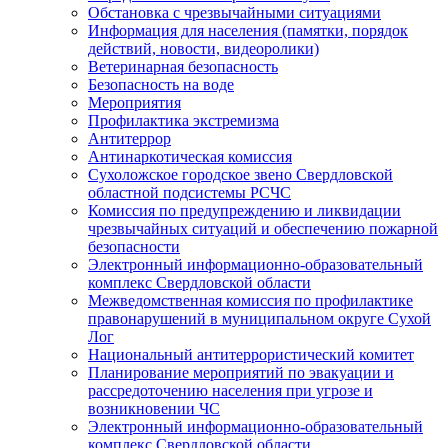
Обстановка с чрезвычайными ситуациями
Информация для населения (памятки, порядок
действий, новости, видеоролики)
Ветеринарная безопасность
Безопасность на воде
Мероприятия
Профилактика экстремизма
Антитеррор
Антинаркотическая комиссия
Сухоложское городское звено Свердловской
областной подсистемы РСЧС
Комиссия по предупреждению и ликвидации
чрезвычайных ситуаций и обеспечению пожарной
безопасности
Электронный информационно-образовательный
комплекс Cвердловской области
Межведомственная комиссия по профилактике
правонарушений в муниципальном округе Сухой
Лог
Национальный антитеррористический комитет
Планирование мероприятий по эвакуации и
рассредоточению населения при угрозе и
возникновении ЧС
Электронный информационно-образовательный
комплекс Свердловской области