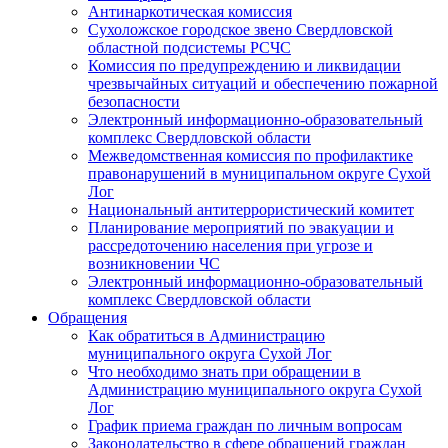
Антинаркотическая комиссия
Сухоложское городское звено Свердловской
областной подсистемы РСЧС
Комиссия по предупреждению и ликвидации
чрезвычайных ситуаций и обеспечению пожарной
безопасности
Электронный информационно-образовательный
комплекс Cвердловской области
Межведомственная комиссия по профилактике
правонарушений в муниципальном округе Сухой
Лог
Национальный антитеррористический комитет
Планирование мероприятий по эвакуации и
рассредоточению населения при угрозе и
возникновении ЧС
Электронный информационно-образовательный
комплекс Свердловской области
Обращения
Как обратиться в Администрацию
муниципального округа Сухой Лог
Что необходимо знать при обращении в
Администрацию муниципального округа Сухой
Лог
График приема граждан по личным вопросам
Законодательство в сфере обращений граждан