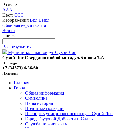
Размер:
A
A
A
Цвет:
C
C
C
Изображения
Вкл.
Выкл.
Обычная версия сайта
Войти
Поиск
Все результаты
Муниципальный округ Сухой Лог
Сухой Лог Свердловской области, ул.Кирова 7-А
Наш адрес
+7 (34373) 4-36-60
Приемная
Главная
Город
Общая информация
Символика
Наша история
Почетные граждане
Паспорт муниципального округа Сухой Лог
Город Трудовой Доблести и Славы
Служба по контракту