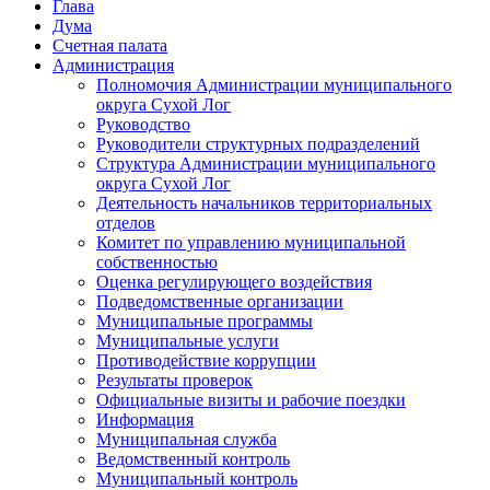
Глава
Дума
Счетная палата
Администрация
Полномочия Администрации муниципального
округа Сухой Лог
Руководство
Руководители структурных подразделений
Структура Администрации муниципального
округа Сухой Лог
Деятельность начальников территориальных
отделов
Комитет по управлению муниципальной
собственностью
Оценка регулирующего воздействия
Подведомственные организации
Муниципальные программы
Муниципальные услуги
Противодействие коррупции
Результаты проверок
Официальные визиты и рабочие поездки
Информация
Муниципальная служба
Ведомственный контроль
Муниципальный контроль