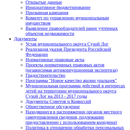
Открытые данные
Инициативное бюджетирование
Призывная кампания
Комитет по управлению муниципальным
имуществом
Выявление правообладателей ранее учтенных
объектов недвижимости
Документы
Устав муниципального округа Сухой Лог
Реализация указов Президента Российской
Федерации
Нормативные правовые акты
Проекты нормативных правовых актов
(независимая антикоррупционная экспертиза)
Градостроительство
Программа "Новое качество жизни уральцев"
Муниципальная программа действий в интересах
детей на территории муниципального округа
Сухой Лог на 2013 - 2017 годы
Документы Советов и Комиссий
Общественное обсуждение
Находящиеся в распоряжении органов местного
самоуправления сведения, подлежащие
предоставлению с использованием координат
Политика в отношении обработки персональных