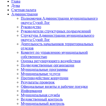
Глава
Дума
Счетная палата
Администрация
Полномочия Администрации муниципального
округа Сухой Лог
Руководство
Руководители структурных подразделений
Структура Администрации муниципального
округа Сухой Лог
Деятельность начальников территориальных
отделов
Комитет по управлению муниципальной
собственностью
Оценка регулирующего воздействия
Подведомственные организации
Муниципальные программы
Муниципальные услуги
Противодействие коррупции
Результаты проверок
Официальные визиты и рабочие поездки
Информация
Муниципальная служба
Ведомственный контроль
Муниципальный контроль