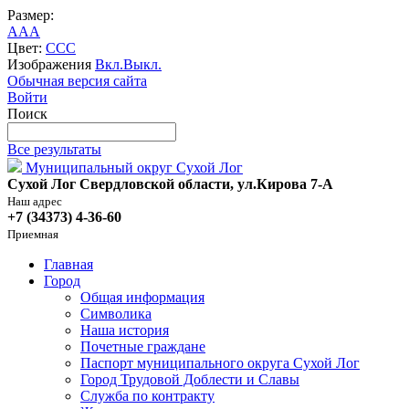
Размер:
A
A
A
Цвет:
C
C
C
Изображения
Вкл.
Выкл.
Обычная версия сайта
Войти
Поиск
Все результаты
Муниципальный округ Сухой Лог
Сухой Лог Свердловской области, ул.Кирова 7-А
Наш адрес
+7 (34373) 4-36-60
Приемная
Главная
Город
Общая информация
Символика
Наша история
Почетные граждане
Паспорт муниципального округа Сухой Лог
Город Трудовой Доблести и Славы
Служба по контракту