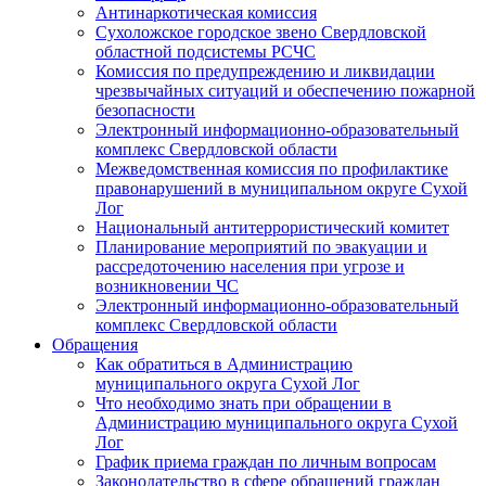
Антинаркотическая комиссия
Сухоложское городское звено Свердловской
областной подсистемы РСЧС
Комиссия по предупреждению и ликвидации
чрезвычайных ситуаций и обеспечению пожарной
безопасности
Электронный информационно-образовательный
комплекс Cвердловской области
Межведомственная комиссия по профилактике
правонарушений в муниципальном округе Сухой
Лог
Национальный антитеррористический комитет
Планирование мероприятий по эвакуации и
рассредоточению населения при угрозе и
возникновении ЧС
Электронный информационно-образовательный
комплекс Свердловской области
Обращения
Как обратиться в Администрацию
муниципального округа Сухой Лог
Что необходимо знать при обращении в
Администрацию муниципального округа Сухой
Лог
График приема граждан по личным вопросам
Законодательство в сфере обращений граждан