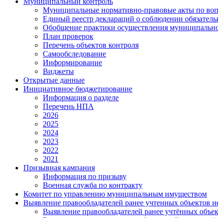
Муниципальный контроль
Муниципальные нормативно-правовые акты по воп
Единый реестр деклараций о соблюдении обязател
Обобщение практики осуществления муниципально
План проверок
Перечень объектов контроля
Самообследование
Информирование
Виджеты
Открытые данные
Инициативное бюджетирование
Информация о разделе
Перечень НПА
2026
2025
2024
2023
2022
2021
Призывная кампания
Информация по призыву
Военная служба по контракту
Комитет по управлению муниципальным имуществом
Выявление правообладателей ранее учтенных объектов 
Выявление правообладателей ранее учтённых объе