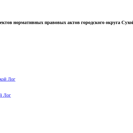
оектов нормативных правовых актов городского округа Сух
хой Лог
й Лог