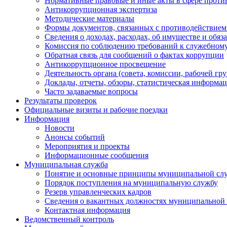
Нормативные правовые и иные акты в сфере проти
Антикоррупционная экспертиза
Методические материалы
Формы документов, связанных с противодействием
Сведения о доходах, расходах, об имуществе и обяз
Комиссия по соблюдению требований к служебному
Обратная связь для сообщений о фактах коррупции
Антикоррупционное просвещение
Деятельность органа (совета, комиссии, рабочей 
Доклады, отчеты, обзоры, статистическая информа
Часто задаваемые вопросы
Результаты проверок
Официальные визиты и рабочие поездки
Информация
Новости
Анонсы событий
Мероприятия и проекты
Информационные сообщения
Муниципальная служба
Понятие и основные принципы муниципальной сл
Порядок поступления на муниципальную службу
Резерв управленческих кадров
Сведения о вакантных должностях муниципальной
Контактная информация
Ведомственный контроль