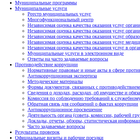
Муниципальные программы
Муниципальные услуги
Реестр муниципальных услуг
Многофункциональный центр
Независимая оценка качества оказания услуг орга
Независимая оценка качества оказания услуг орган
Независимая оценка качества оказания услуг обра
Независимая оценка качества оказания услуг меди
Независимая оценка качества оказания услуг в орг
Муниципальные услуги в электронном виде
Ответы на часто задаваемые вопросы
Противодействие коррупции
Нормативные правовые и иные акты в сфере проти
Антикоррупционная экспертиза
Методические материалы
Формы документов, связанных с противодействием
Сведения о доходах, расходах, об имуществе и обяз
Комиссия по соблюдению требований к служебному
Обратная связь для сообщений о фактах коррупции
Антикоррупционное просвещение
Деятельность органа (совета, комиссии, рабочей 
Доклады, отчеты, обзоры, статистическая информа
Часто задаваемые вопросы
Результаты проверок
Официальные визиты и рабочие поездки