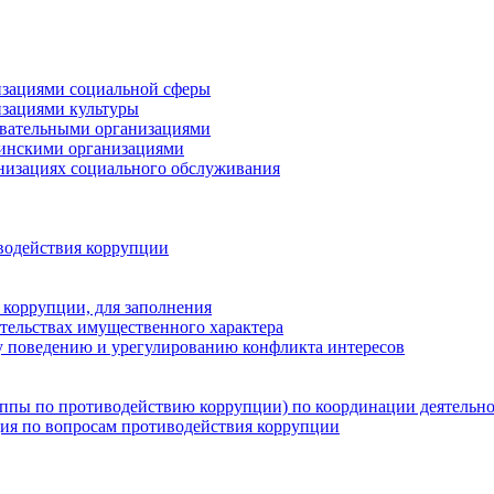
низациями социальной сферы
изациями культуры
зовательными организациями
цинскими организациями
анизациях социального обслуживания
водействия коррупции
 коррупции, для заполнения
ательствах имущественного характера
 поведению и урегулированию конфликта интересов
группы по противодействию коррупции) по координации деятельн
ция по вопросам противодействия коррупции