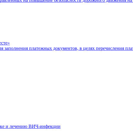
равленных на повышение безопасности дорожного движения на 
есте»
ля заполнения платежных документов, в целях перечисления п