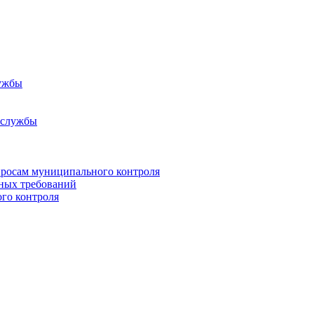
ужбы
 службы
росам муниципального контроля
ьных требований
го контроля