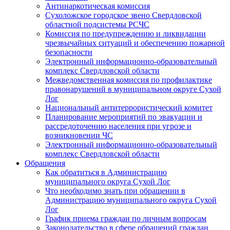
Антинаркотическая комиссия
Сухоложское городское звено Свердловской
областной подсистемы РСЧС
Комиссия по предупреждению и ликвидации
чрезвычайных ситуаций и обеспечению пожарной
безопасности
Электронный информационно-образовательный
комплекс Cвердловской области
Межведомственная комиссия по профилактике
правонарушений в муниципальном округе Сухой
Лог
Национальный антитеррористический комитет
Планирование мероприятий по эвакуации и
рассредоточению населения при угрозе и
возникновении ЧС
Электронный информационно-образовательный
комплекс Свердловской области
Обращения
Как обратиться в Администрацию
муниципального округа Сухой Лог
Что необходимо знать при обращении в
Администрацию муниципального округа Сухой
Лог
График приема граждан по личным вопросам
Законодательство в сфере обращений граждан