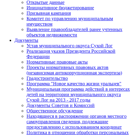
Открытые данные
Инициативное бюджетирование
Призывная кампания
Комитет по управлению муниципальным
имуществом
Выявление правообладателей ранее учтенных
объектов недвижимости
Документы
Устав муниципального округа Сухой Лог
Реализация указов Президента Российской
Федерации
Нормативные правовые акты
Проекты нормативных правовых актов
(независимая антикоррупционная экспертиза)
Градостроительство
Программа "Новое качество жизни уральцев"
Муниципальная программа действий в интересах
детей на территории муниципального округа
Сухой Лог на 2013 - 2017 годы
Документы Советов и Комиссий
Общественное обсуждение
Находящиеся в распоряжении органов местного
самоуправления сведения, подлежащие
предоставлению с использованием координат
Политика в отношении обработки персональных