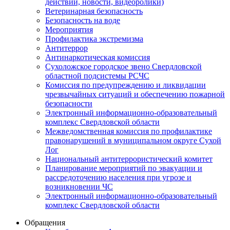
действий, новости, видеоролики)
Ветеринарная безопасность
Безопасность на воде
Мероприятия
Профилактика экстремизма
Антитеррор
Антинаркотическая комиссия
Сухоложское городское звено Свердловской
областной подсистемы РСЧС
Комиссия по предупреждению и ликвидации
чрезвычайных ситуаций и обеспечению пожарной
безопасности
Электронный информационно-образовательный
комплекс Cвердловской области
Межведомственная комиссия по профилактике
правонарушений в муниципальном округе Сухой
Лог
Национальный антитеррористический комитет
Планирование мероприятий по эвакуации и
рассредоточению населения при угрозе и
возникновении ЧС
Электронный информационно-образовательный
комплекс Свердловской области
Обращения