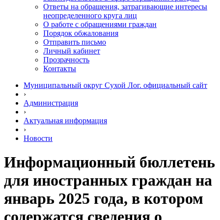
Ответы на обращения, затрагивающие интересы
неопределенного круга лиц
О работе с обращениями граждан
Порядок обжалования
Отправить письмо
Личный кабинет
Прозрачность
Контакты
Муниципальный округ Сухой Лог. официальный сайт
›
Администрация
›
Актуальная информация
›
Новости
Информационный бюллетень
для иностранных граждан на
январь 2025 года, в котором
содержатся сведения о