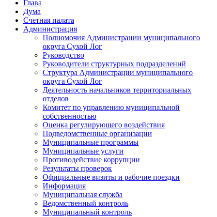
Глава
Дума
Счетная палата
Администрация
Полномочия Администрации муниципального
округа Сухой Лог
Руководство
Руководители структурных подразделений
Структура Администрации муниципального
округа Сухой Лог
Деятельность начальников территориальных
отделов
Комитет по управлению муниципальной
собственностью
Оценка регулирующего воздействия
Подведомственные организации
Муниципальные программы
Муниципальные услуги
Противодействие коррупции
Результаты проверок
Официальные визиты и рабочие поездки
Информация
Муниципальная служба
Ведомственный контроль
Муниципальный контроль