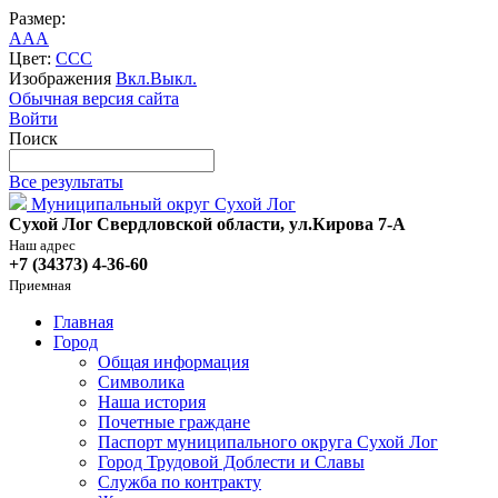
Размер:
A
A
A
Цвет:
C
C
C
Изображения
Вкл.
Выкл.
Обычная версия сайта
Войти
Поиск
Все результаты
Муниципальный округ Сухой Лог
Сухой Лог Свердловской области, ул.Кирова 7-А
Наш адрес
+7 (34373) 4-36-60
Приемная
Главная
Город
Общая информация
Символика
Наша история
Почетные граждане
Паспорт муниципального округа Сухой Лог
Город Трудовой Доблести и Славы
Служба по контракту