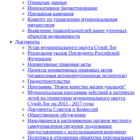
Открытые данные
Инициативное бюджетирование
Призывная кампания
Комитет по управлению муниципальным
имуществом
Выявление правообладателей ранее учтенных
объектов недвижимости
Документы
Устав муниципального округа Сухой Лог
Реализация указов Президента Российской
Федерации
Нормативные правовые акты
Проекты нормативных правовых актов
(независимая антикоррупционная экспертиза)
Градостроительство
Программа "Новое качество жизни уральцев"
Муниципальная программа действий в интересах
детей на территории муниципального округа
Сухой Лог на 2013 - 2017 годы
Документы Советов и Комиссий
Общественное обсуждение
Находящиеся в распоряжении органов местного
самоуправления сведения, подлежащие
предоставлению с использованием координат
Политика в отношении обработки персональных