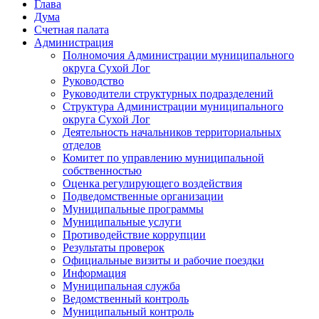
Глава
Дума
Счетная палата
Администрация
Полномочия Администрации муниципального
округа Сухой Лог
Руководство
Руководители структурных подразделений
Структура Администрации муниципального
округа Сухой Лог
Деятельность начальников территориальных
отделов
Комитет по управлению муниципальной
собственностью
Оценка регулирующего воздействия
Подведомственные организации
Муниципальные программы
Муниципальные услуги
Противодействие коррупции
Результаты проверок
Официальные визиты и рабочие поездки
Информация
Муниципальная служба
Ведомственный контроль
Муниципальный контроль