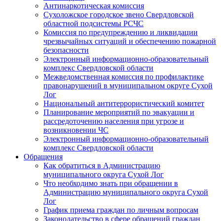
Антинаркотическая комиссия
Сухоложское городское звено Свердловской
областной подсистемы РСЧС
Комиссия по предупреждению и ликвидации
чрезвычайных ситуаций и обеспечению пожарной
безопасности
Электронный информационно-образовательный
комплекс Cвердловской области
Межведомственная комиссия по профилактике
правонарушений в муниципальном округе Сухой
Лог
Национальный антитеррористический комитет
Планирование мероприятий по эвакуации и
рассредоточению населения при угрозе и
возникновении ЧС
Электронный информационно-образовательный
комплекс Свердловской области
Обращения
Как обратиться в Администрацию
муниципального округа Сухой Лог
Что необходимо знать при обращении в
Администрацию муниципального округа Сухой
Лог
График приема граждан по личным вопросам
Законодательство в сфере обращений граждан