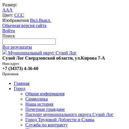
Размер:
A
A
A
Цвет:
C
C
C
Изображения
Вкл.
Выкл.
Обычная версия сайта
Войти
Поиск
Все результаты
Муниципальный округ Сухой Лог
Сухой Лог Свердловской области, ул.Кирова 7-А
Наш адрес
+7 (34373) 4-36-60
Приемная
Главная
Город
Общая информация
Символика
Наша история
Почетные граждане
Паспорт муниципального округа Сухой Лог
Город Трудовой Доблести и Славы
Служба по контракту