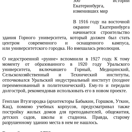
300 историй
Екатеринбурга,
изменивших мир
В 1916 году на восточной
окраине Екатеринбурга
начинается строительство
здания Горного университета, который должен был стать
центром современного и оснащенного кампуса,
или университетского городка. Но вмешалась революция.
О недостроенной «руине» вспомнили в 1927 году. К тому
моменту от образованного в 1920 году Уральского
университета, включавшего Горный, Медицинский,
Сельскохозяйственный и Технический институты,
отпочковался Уральский индустриальный институт (позднее
переименованный в политехнический). Ему-то и передали
долгострой, рекомендовав использовать его в новом проекте.
Генплан Втузгородка (архитекторы Бабыкин, Горшков, Уткин,
Кац), помимо учебных корпусов, предусматривал также
постройку жилых домов для преподавателей, общежития,
детских садов, школы и стадиона. Правда, старому
разрушенному зданию места в нем не нашлось.