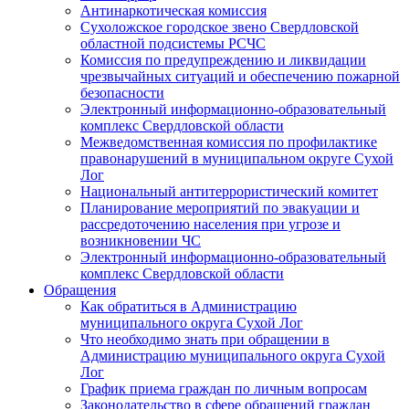
Антинаркотическая комиссия
Сухоложское городское звено Свердловской
областной подсистемы РСЧС
Комиссия по предупреждению и ликвидации
чрезвычайных ситуаций и обеспечению пожарной
безопасности
Электронный информационно-образовательный
комплекс Cвердловской области
Межведомственная комиссия по профилактике
правонарушений в муниципальном округе Сухой
Лог
Национальный антитеррористический комитет
Планирование мероприятий по эвакуации и
рассредоточению населения при угрозе и
возникновении ЧС
Электронный информационно-образовательный
комплекс Свердловской области
Обращения
Как обратиться в Администрацию
муниципального округа Сухой Лог
Что необходимо знать при обращении в
Администрацию муниципального округа Сухой
Лог
График приема граждан по личным вопросам
Законодательство в сфере обращений граждан