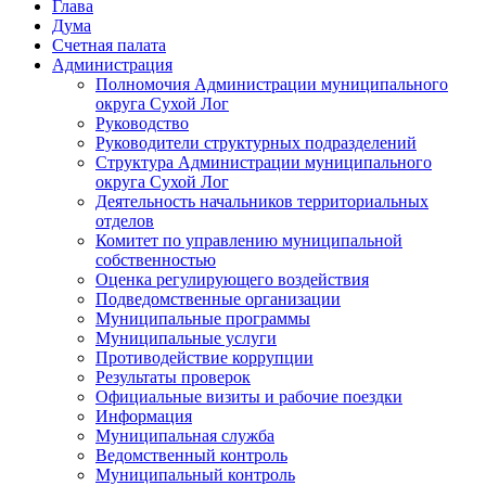
Глава
Дума
Счетная палата
Администрация
Полномочия Администрации муниципального
округа Сухой Лог
Руководство
Руководители структурных подразделений
Структура Администрации муниципального
округа Сухой Лог
Деятельность начальников территориальных
отделов
Комитет по управлению муниципальной
собственностью
Оценка регулирующего воздействия
Подведомственные организации
Муниципальные программы
Муниципальные услуги
Противодействие коррупции
Результаты проверок
Официальные визиты и рабочие поездки
Информация
Муниципальная служба
Ведомственный контроль
Муниципальный контроль