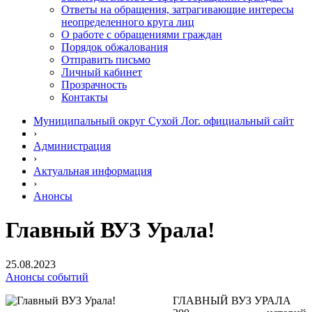
Ответы на обращения, затрагивающие интересы
неопределенного круга лиц
О работе с обращениями граждан
Порядок обжалования
Отправить письмо
Личный кабинет
Прозрачность
Контакты
Муниципальный округ Сухой Лог. официальный сайт
›
Администрация
›
Актуальная информация
›
Анонсы
Главный ВУЗ Урала!
25.08.2023
Анонсы событий
ГЛАВНЫЙ ВУЗ УРАЛА