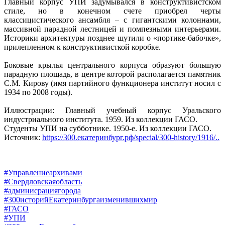
Главный корпус УПИ задумывался в конструктивистском
стиле, но в конечном счете приобрел черты
классицистического ансамбля – с гигантскими колоннами,
массивной парадной лестницей и помпезными интерьерами.
Историки архитектуры позднее шутили о «портике-бабочке»,
прилепленном к конструктивисткой коробке.
Боковые крылья центрального корпуса образуют большую
парадную площадь, в центре которой располагается памятник
С.М. Кирову (имя партийного функционера институт носил с
1934 по 2008 годы).
Иллюстрации: Главный учебный корпус Уральского
индустриального института. 1959. Из коллекции ГАСО.
Студенты УПИ на субботнике. 1950-е. Из коллекции ГАСО.
Источник:
https://300.екатеринбург.рф/special/300-history/1916/..
#Управлениеархивами
#Свердловскаяобласть
#админисрациягорода
#300историйЕкатеринбургаизменившихмир
#ГАСО
#УПИ