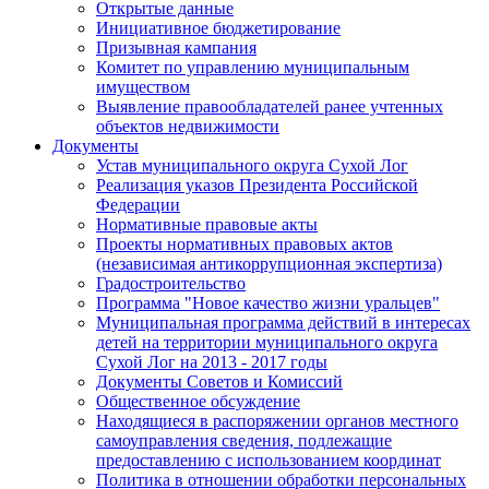
Открытые данные
Инициативное бюджетирование
Призывная кампания
Комитет по управлению муниципальным
имуществом
Выявление правообладателей ранее учтенных
объектов недвижимости
Документы
Устав муниципального округа Сухой Лог
Реализация указов Президента Российской
Федерации
Нормативные правовые акты
Проекты нормативных правовых актов
(независимая антикоррупционная экспертиза)
Градостроительство
Программа "Новое качество жизни уральцев"
Муниципальная программа действий в интересах
детей на территории муниципального округа
Сухой Лог на 2013 - 2017 годы
Документы Советов и Комиссий
Общественное обсуждение
Находящиеся в распоряжении органов местного
самоуправления сведения, подлежащие
предоставлению с использованием координат
Политика в отношении обработки персональных