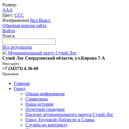
Размер:
A
A
A
Цвет:
C
C
C
Изображения
Вкл.
Выкл.
Обычная версия сайта
Войти
Поиск
Все результаты
Муниципальный округ Сухой Лог
Сухой Лог Свердловской области, ул.Кирова 7-А
Наш адрес
+7 (34373) 4-36-60
Приемная
Главная
Город
Общая информация
Символика
Наша история
Почетные граждане
Паспорт муниципального округа Сухой Лог
Город Трудовой Доблести и Славы
Служба по контракту