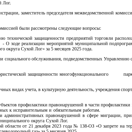
 Лог.
ции, заместитель председателя межведомственной комисси
миссией были рассмотрены следующие вопросы:
нической защищенности предприятий торговли расположе
 мероприятий муниципальной подпрограммы «Обесп
пального округа Сухой Лог» за 5 месяцев 2025 года.
оциального обслуживания, подведомственных Управлению с
тической защищенности многофункционального парка «С
зличных видах учета, в культурную деятельность, учр
ектов профилактики правонарушений в части профилактики п
азания лиц, осужденных к исправительны
 и административных правонарушений в сфере миграции, при
 территории муниципального округа Сухой Лог
й области от 21 декабря 2023 года № 138-ОЗ «О запрете на т
ащих сжиженный углеводородный газ» за 5 мес