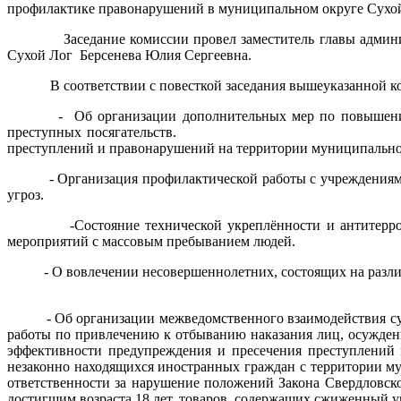
профилактике правонарушений в муниципальном округе Сухой
Заседание комиссии провел заместитель главы администра
Сухой Лог Берсенева Юлия Сергеевна.
В соответствии с повесткой заседания вышеуказанной ко
- Об организации дополнительных мер по повышению тех
преступных посягательств. - О ходе реализации
преступлений и правонарушений на территории муници
- Организация профилактической работы с учреждениями с
угроз.
-Состояние технической укреплённости и антитеррорис
мероприятий с массовым пребыванием людей.
- О вовлечении несовершеннолетних, состоящих на ра
- Об организации межведомственного взаимодействия субъ
работы по привлечению к отбыванию нак
эффективности предупреждения и пресечения преступлений
незаконно находящихся иностранных граждан с
ответственности за нарушение положений Закона Свердловско
достигшим возраста 18 лет, товаров, содерж