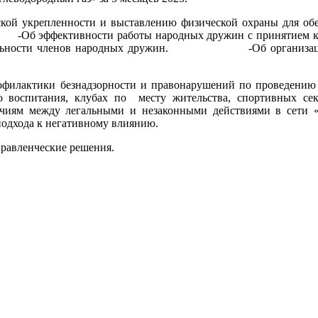
репленности и выставлению физической охраны для обеспе
народных дружин с принятием комплекса мер, 
деятельности членов народных дружин. -Об организации 
ки правонарушений.
ики безнадзорности и правонарушений по проведению ме
ного воспитания, клубах по месту жительства, спортивных
чиям между легальными и незаконными действиями в сети
ского подхода к негативному влиянию.
авленческие решения.