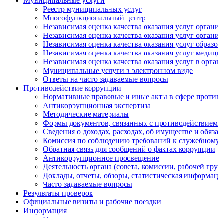
Муниципальные услуги
Реестр муниципальных услуг
Многофункциональный центр
Независимая оценка качества оказания услуг орга
Независимая оценка качества оказания услуг орган
Независимая оценка качества оказания услуг обра
Независимая оценка качества оказания услуг меди
Независимая оценка качества оказания услуг в орг
Муниципальные услуги в электронном виде
Ответы на часто задаваемые вопросы
Противодействие коррупции
Нормативные правовые и иные акты в сфере проти
Антикоррупционная экспертиза
Методические материалы
Формы документов, связанных с противодействием
Сведения о доходах, расходах, об имуществе и обяз
Комиссия по соблюдению требований к служебному
Обратная связь для сообщений о фактах коррупции
Антикоррупционное просвещение
Деятельность органа (совета, комиссии, рабочей 
Доклады, отчеты, обзоры, статистическая информа
Часто задаваемые вопросы
Результаты проверок
Официальные визиты и рабочие поездки
Информация