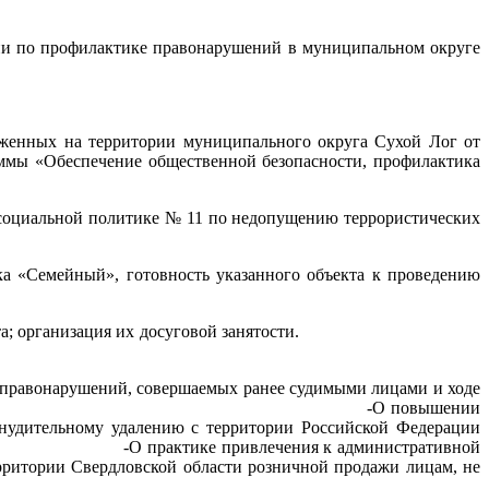
и по профилактике правонарушений в муниципальном округе
нных на территории муниципального округа Сухой Лог от
ечение общественной безопасности, профилактика
оциальной политике № 11 по недопущению террористических
емейный», готовность указанного объекта к проведению
еждения спорта; организация их досуговой занятости.
равонарушений, совершаемых ранее судимыми лицами и ходе
м и обязательным работам. -О повышении
нудительному удалению с территории Российской Федерации
. -О практике привлечения к административной
ерритории Свердловской области розничной продажи лицам, не
яцев 2025.