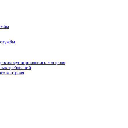
ужбы
 службы
росам муниципального контроля
ьных требований
го контроля