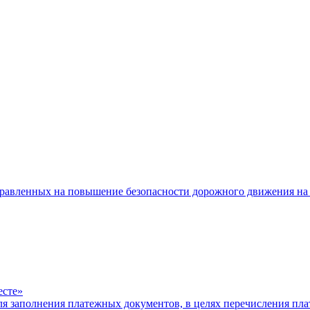
равленных на повышение безопасности дорожного движения на 
есте»
ля заполнения платежных документов, в целях перечисления п