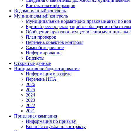
Сведения о вакантных должностях муниципальной
Контактная информация
Ведомственный контроль
Муниципальный контроль
Муниципальные нормативно-правовые акты по воп
Единый реестр деклараций о соблюдении обязател
Обобщение практики осуществления муниципально
План проверок
Перечень объектов контроля
Самообследование
Информирование
Виджеты
Открытые данные
Инициативное бюджетирование
Информация о разделе
Перечень НПА
2026
2025
2024
2023
2022
2021
Призывная кампания
Информация по призыву
Военная служба по контракту