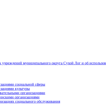
 учреждений муниципального округа Сухой Лог и об использов
низациями социальной сферы
изациями культуры
зовательными организациями
цинскими организациями
анизациях социального обслуживания