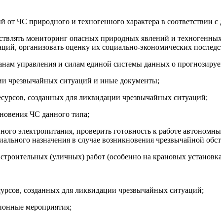
ий от ЧС природного и техногенного характера в соответствии с
ществлять мониторинг опасных природных явлений и техногенны
ций, организовать оценку их социально-экономических последс
рганам управления и силам единой системы данных о прогнозир
ии чрезвычайных ситуаций и иные документы;
ресурсов, созданных для ликвидации чрезвычайных ситуаций;
новения ЧС данного типа;
рвного электропитания, проверить готовность к работе автоном
циального назначения в случае возникновения чрезвычайной обс
строительных (уличных) работ (особенно на крановых установка
сурсов, созданных для ликвидации чрезвычайных ситуаций;
ционные мероприятия;