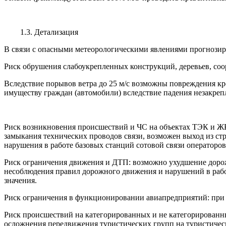
1.3. Детализация
В связи с опасными метеорологическими явлениями прогнози
Риск обрушения слабоукрепленных конструкций, деревьев, соор
Вследствие порывов ветра до 25 м/с возможны повреждения кр
имуществу граждан (автомобили) вследствие падения незакреп
Риск возникновения происшествий и ЧС на объектах ТЭК и ЖК
замыкания технических проводов связи, возможен выход из ст
нарушения в работе базовых станций сотовой связи операторов
Риск ограничения движения и ДТП: возможно ухудшение дорож
несоблюдения правил дорожного движения и нарушений в рабо
значения.
Риск ограничения в функционировании авиапредприятий: при 
Риск происшествий на категорированных и не категорированн
осложнения передвижения туристических групп на туристичес