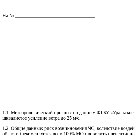
На № _________________________________
1.1. Метеорологический прогноз: по данным ФГБУ «Уральское 
шквалистое усиление ветра до 25 м/с.
1.2. Общие данные: риск возникновения ЧС, вследствие возде
области (рекомендуется всем 100% МО проводить превентивны