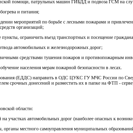
инской помощи, патрульных машин ГИБДД и подвоза ГСМ на слу
богрева и питания;
едении мероприятий по борьбе с лесными пожарами и привлечен
средств организаций;
ые пункты, ограничить въезд транспортных и посещение граждан
 отвода автомобильных и железнодорожных дорог;
ервичными средствами тушения пожаров и противопожарным инв
обучение населения мерам пожарной безопасности в лесах.
разования (ЕДДС) направить в ОДС ЦУКС ГУ МЧС России по Све
елем срочных донесений и разместить их в папке на ФТП - сер
овской области:
й на участках автомобильных дорог (наиболее опасных к возни
ы, органы местного самоуправления муниципальных образований