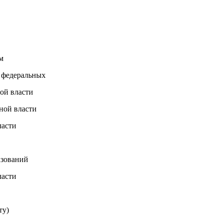
м
 федеральных
ой власти
ной власти
ласти
зований
ласти
ту)