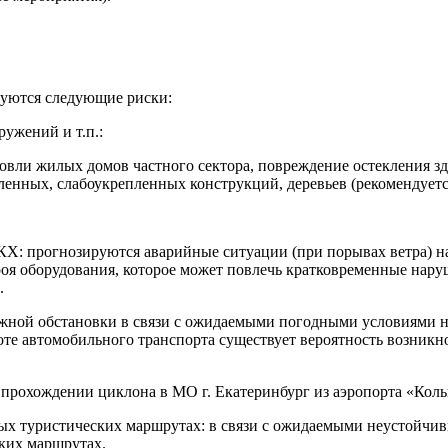
руются следующие риски:
ужений и т.п.:
овли жилых домов частного сектора, повреждение остекления зд
ленных, слабоукрепленных конструкций, деревьев (рекомендует
Х: прогнозируются аварийные ситуации (при порывах ветра) н
роя оборудования, которое может повлечь кратковременные нару
.
ной обстановки в связи с ожидаемыми погодными условиями на 
те автомобильного транспорта существует вероятность возникно
прохождении циклона в МО г. Екатеринбург из аэропорта «Кольц
ых туристических маршрутах: в связи с ожидаемыми неустойчи
ких маршрутах.