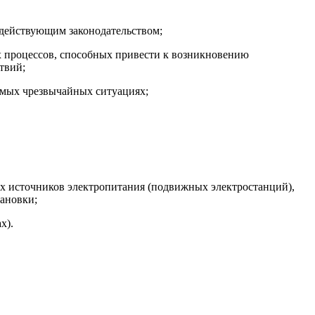
 действующим законодательством;
х процессов, способных привести к возникновению
твий;
уемых чрезвычайных ситуациях;
ных источников электропитания (подвижных электростанций),
тановки;
х).