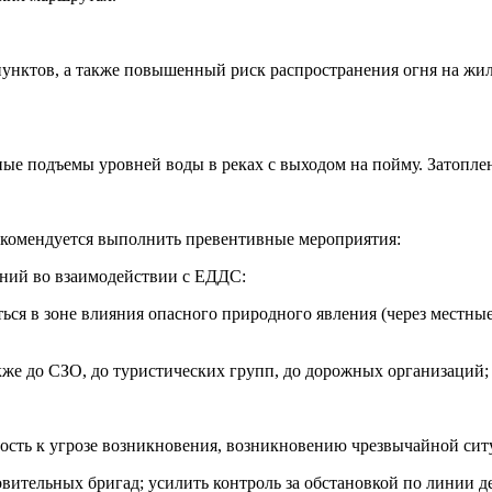
унктов, а также повышенный риск распространения огня на жилы
одъемы уровней воды в реках с выходом на пойму. Затоплени
комендуется выполнить превентивные мероприятия:
аний во взаимодействии с ЕДДС:
ться в зоне влияния опасного природного явления (через местн
также до СЗО, до туристических групп, до дорожных организаций;
ьность к угрозе возникновения, возникновению чрезвычайной си
овительных бригад; усилить контроль за обстановкой по линии 