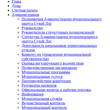
Глава
Дума
Счетная палата
Администрация
Полномочия Администрации муниципального
округа Сухой Лог
Руководство
Руководители структурных подразделений
Структура Администрации муниципального
округа Сухой Лог
Деятельность начальников территориальных
отделов
Комитет по управлению муниципальной
собственностью
Оценка регулирующего воздействия
Подведомственные организации
Муниципальные программы
Муниципальные услуги
Противодействие коррупции
Результаты проверок
Официальные визиты и рабочие поездки
Информация
Муниципальная служба
Ведомственный контроль
Муниципальный контроль