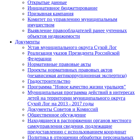
Открытые данные
Инициативное бюджетирование
Призывная кампания
Комитет по управлению муниципальным
имуществом
Выявление правообладателей ранее учтенных
объектов недвижимости
Документы
Устав муниципального округа Сухой Лог
Реализация указов Президента Российской
Федерации
Нормативные правовые акты
Проекты нормативных правовых актов
(независимая антикоррупционная экспертиза)
Градостроительство
Программа "Новое качество жизни уральцев"
Муниципальная программа действий в интересах
детей на территории муниципального округа
Сухой Лог на 2013 - 2017 годы
Документы Советов и Комиссий
Общественное обсуждение
Находящиеся в распоряжении органов местного
самоуправления сведения, подлежащие
предоставлению с использованием координат
Политика в отношении обработки персональных