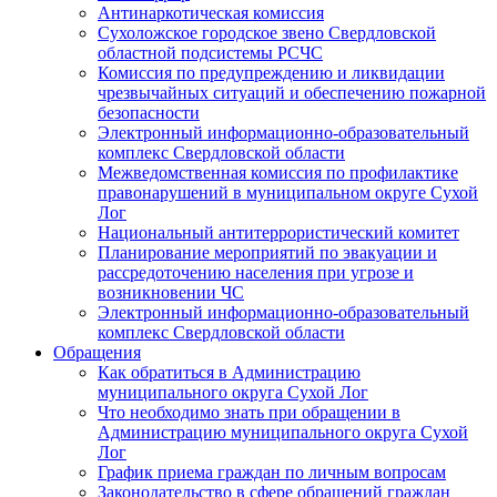
Антинаркотическая комиссия
Сухоложское городское звено Свердловской
областной подсистемы РСЧС
Комиссия по предупреждению и ликвидации
чрезвычайных ситуаций и обеспечению пожарной
безопасности
Электронный информационно-образовательный
комплекс Cвердловской области
Межведомственная комиссия по профилактике
правонарушений в муниципальном округе Сухой
Лог
Национальный антитеррористический комитет
Планирование мероприятий по эвакуации и
рассредоточению населения при угрозе и
возникновении ЧС
Электронный информационно-образовательный
комплекс Свердловской области
Обращения
Как обратиться в Администрацию
муниципального округа Сухой Лог
Что необходимо знать при обращении в
Администрацию муниципального округа Сухой
Лог
График приема граждан по личным вопросам
Законодательство в сфере обращений граждан