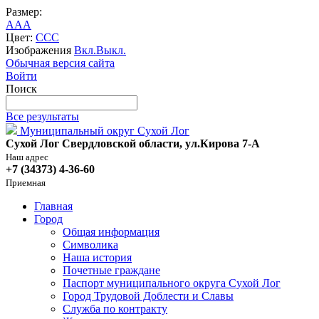
Размер:
A
A
A
Цвет:
C
C
C
Изображения
Вкл.
Выкл.
Обычная версия сайта
Войти
Поиск
Все результаты
Муниципальный округ Сухой Лог
Сухой Лог Свердловской области, ул.Кирова 7-А
Наш адрес
+7 (34373) 4-36-60
Приемная
Главная
Город
Общая информация
Символика
Наша история
Почетные граждане
Паспорт муниципального округа Сухой Лог
Город Трудовой Доблести и Славы
Служба по контракту