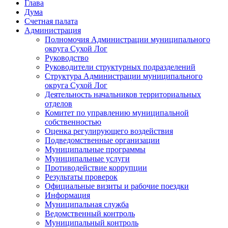
Глава
Дума
Счетная палата
Администрация
Полномочия Администрации муниципального
округа Сухой Лог
Руководство
Руководители структурных подразделений
Структура Администрации муниципального
округа Сухой Лог
Деятельность начальников территориальных
отделов
Комитет по управлению муниципальной
собственностью
Оценка регулирующего воздействия
Подведомственные организации
Муниципальные программы
Муниципальные услуги
Противодействие коррупции
Результаты проверок
Официальные визиты и рабочие поездки
Информация
Муниципальная служба
Ведомственный контроль
Муниципальный контроль