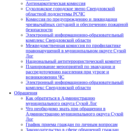
Антинаркотическая комиссия
Сухоложское городское звено Свердловской
областной подсистемы РСЧС
Комиссия по предупреждению и ликвидации
чрезвычайных ситуаций и обеспечению пожарной
безопасности
Электронный информационно-образовательный
комплекс Cвердловской области
Межведомственная комиссия по профилактике
правонарушений в муниципальном округе Сухой
Лог
Национальный антитеррористический комитет
Планирование мероприятий по эвакуации и
рассредоточению населения при угрозе и
возникновении ЧС
Электронный информационно-образовательный
комплекс Свердловской области
Обращения
Как обратиться в Администрацию
муниципального округа Сухой Лог
Что необходимо знать при обращении в
Администрацию муниципального округа Сухой
Лог
График приема граждан по личным вопросам
Законодательство в сфере обращений граждан