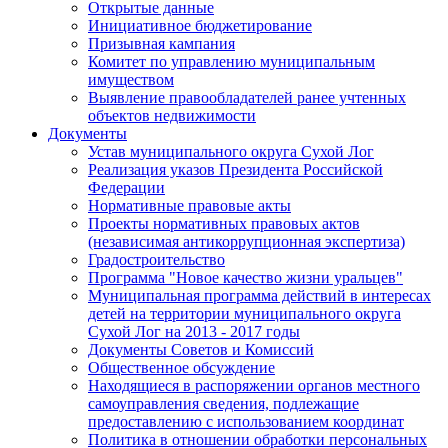
Открытые данные
Инициативное бюджетирование
Призывная кампания
Комитет по управлению муниципальным
имуществом
Выявление правообладателей ранее учтенных
объектов недвижимости
Документы
Устав муниципального округа Сухой Лог
Реализация указов Президента Российской
Федерации
Нормативные правовые акты
Проекты нормативных правовых актов
(независимая антикоррупционная экспертиза)
Градостроительство
Программа "Новое качество жизни уральцев"
Муниципальная программа действий в интересах
детей на территории муниципального округа
Сухой Лог на 2013 - 2017 годы
Документы Советов и Комиссий
Общественное обсуждение
Находящиеся в распоряжении органов местного
самоуправления сведения, подлежащие
предоставлению с использованием координат
Политика в отношении обработки персональных