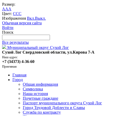
Размер:
A
A
A
Цвет:
C
C
C
Изображения
Вкл.
Выкл.
Обычная версия сайта
Войти
Поиск
Все результаты
Муниципальный округ Сухой Лог
Сухой Лог Свердловской области, ул.Кирова 7-А
Наш адрес
+7 (34373) 4-36-60
Приемная
Главная
Город
Общая информация
Символика
Наша история
Почетные граждане
Паспорт муниципального округа Сухой Лог
Город Трудовой Доблести и Славы
Служба по контракту