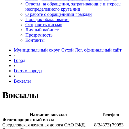
Ответы на обращения, затрагивающие интересы
неопределенного круга лиц
О работе с обращениями граждан
Порядок обжалования
Отправить письмо
Личный кабинет
Прозрачность
Контакты
Муниципальный округ Сухой Лог. официальный сайт
›
Город
›
Гостям города
›
Вокзалы
Вокзалы
Название вокзала
Телефон
Железнодорожный возал.
Свердловская железная дорога ОАО РЖД.
8(34373) 79053