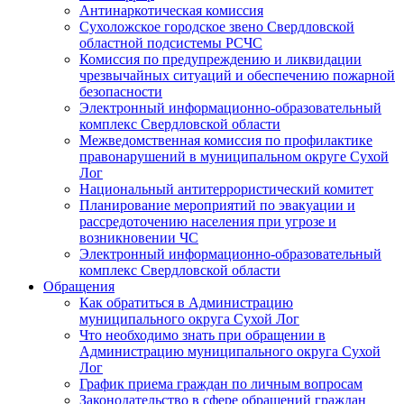
Антинаркотическая комиссия
Сухоложское городское звено Свердловской
областной подсистемы РСЧС
Комиссия по предупреждению и ликвидации
чрезвычайных ситуаций и обеспечению пожарной
безопасности
Электронный информационно-образовательный
комплекс Cвердловской области
Межведомственная комиссия по профилактике
правонарушений в муниципальном округе Сухой
Лог
Национальный антитеррористический комитет
Планирование мероприятий по эвакуации и
рассредоточению населения при угрозе и
возникновении ЧС
Электронный информационно-образовательный
комплекс Свердловской области
Обращения
Как обратиться в Администрацию
муниципального округа Сухой Лог
Что необходимо знать при обращении в
Администрацию муниципального округа Сухой
Лог
График приема граждан по личным вопросам
Законодательство в сфере обращений граждан