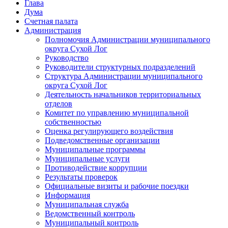
Глава
Дума
Счетная палата
Администрация
Полномочия Администрации муниципального
округа Сухой Лог
Руководство
Руководители структурных подразделений
Структура Администрации муниципального
округа Сухой Лог
Деятельность начальников территориальных
отделов
Комитет по управлению муниципальной
собственностью
Оценка регулирующего воздействия
Подведомственные организации
Муниципальные программы
Муниципальные услуги
Противодействие коррупции
Результаты проверок
Официальные визиты и рабочие поездки
Информация
Муниципальная служба
Ведомственный контроль
Муниципальный контроль