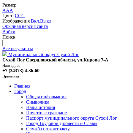
Размер:
A
A
A
Цвет:
C
C
C
Изображения
Вкл.
Выкл.
Обычная версия сайта
Войти
Поиск
Все результаты
Муниципальный округ Сухой Лог
Сухой Лог Свердловской области, ул.Кирова 7-А
Наш адрес
+7 (34373) 4-36-60
Приемная
Главная
Город
Общая информация
Символика
Наша история
Почетные граждане
Паспорт муниципального округа Сухой Лог
Город Трудовой Доблести и Славы
Служба по контракту