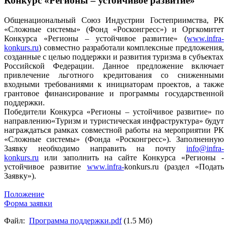
Конкурс «Регионы – устойчивое развитие»
Общенациональный Союз Индустрии Гостеприимства, РК
«Сложные системы» (Фонд «Росконгресс») и Оргкомитет
Конкурса «Регионы – устойчивое развитие» (
www.infra-
konkurs.ru
) совместно разработали комплексные предложения,
созданные с целью поддержки и развития туризма в субъектах
Российской Федерации. Данное предложение включает
привлечение льготного кредитования со сниженными
входными требованиями к инициаторам проектов, а также
грантовое финансирование и программы государственной
поддержки.
Победители Конкурса «Регионы – устойчивое развитие» по
направлению«Туризм и туристическая инфраструктура» будут
награждаться рамках совместной работы на мероприятии РК
«Сложные системы» (Фонда «Росконгресс»). Заполненную
Заявку необходимо направить на почту
info@infra-
konkurs.ru
или заполнить на сайте Конкурса «Регионы -
устойчивое развитие
www.infra-
konkurs.ru (раздел «Подать
Заявку»).
Положение
Форма заявки
Файл:
Программа поддержки.pdf
(1.5 Мб)