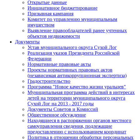
Открытые данные
Инициативное бюджетирование
Призывная кампания
Комитет по управлению муниципальным
имуществом
Выявление правообладателей ранее учтенных
объектов недвижимости
Документы
Устав муниципального округа Сухой Лог
Реализация указов Президента Российской
Федерации
Нормативные правовые акты
Проекты нормативных правовых актов
(независимая антикоррупционная экспертиза)
Градостроительство
Программа "Новое качество жизни уральцев"
Муниципальная программа действий в интересах
детей на территории муниципального округа
Сухой Лог на 2013 - 2017 годы
Документы Советов и Комиссий
Общественное обсуждение
Находящиеся в распоряжении органов местного
самоуправления сведения, подлежащие
предоставлению с использованием координат
Политика в отношении обработки персональных