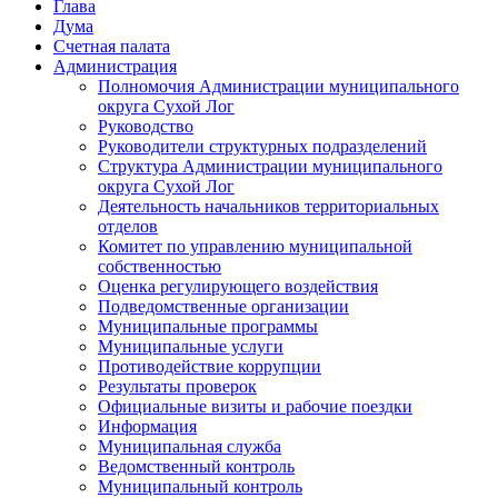
Глава
Дума
Счетная палата
Администрация
Полномочия Администрации муниципального
округа Сухой Лог
Руководство
Руководители структурных подразделений
Структура Администрации муниципального
округа Сухой Лог
Деятельность начальников территориальных
отделов
Комитет по управлению муниципальной
собственностью
Оценка регулирующего воздействия
Подведомственные организации
Муниципальные программы
Муниципальные услуги
Противодействие коррупции
Результаты проверок
Официальные визиты и рабочие поездки
Информация
Муниципальная служба
Ведомственный контроль
Муниципальный контроль