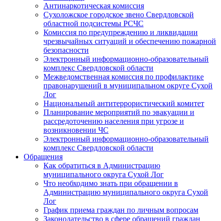
Антинаркотическая комиссия
Сухоложское городское звено Свердловской
областной подсистемы РСЧС
Комиссия по предупреждению и ликвидации
чрезвычайных ситуаций и обеспечению пожарной
безопасности
Электронный информационно-образовательный
комплекс Cвердловской области
Межведомственная комиссия по профилактике
правонарушений в муниципальном округе Сухой
Лог
Национальный антитеррористический комитет
Планирование мероприятий по эвакуации и
рассредоточению населения при угрозе и
возникновении ЧС
Электронный информационно-образовательный
комплекс Свердловской области
Обращения
Как обратиться в Администрацию
муниципального округа Сухой Лог
Что необходимо знать при обращении в
Администрацию муниципального округа Сухой
Лог
График приема граждан по личным вопросам
Законодательство в сфере обращений граждан