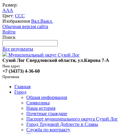
Размер:
A
A
A
Цвет:
C
C
C
Изображения
Вкл.
Выкл.
Обычная версия сайта
Войти
Поиск
Все результаты
Муниципальный округ Сухой Лог
Сухой Лог Свердловской области, ул.Кирова 7-А
Наш адрес
+7 (34373) 4-36-60
Приемная
Главная
Город
Общая информация
Символика
Наша история
Почетные граждане
Паспорт муниципального округа Сухой Лог
Город Трудовой Доблести и Славы
Служба по контракту