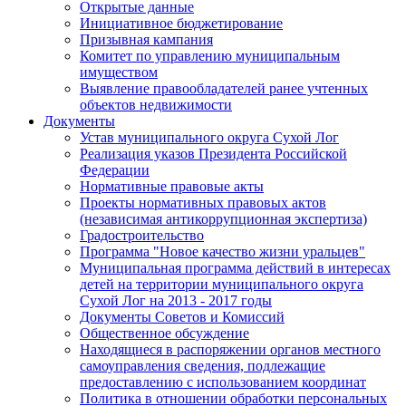
Открытые данные
Инициативное бюджетирование
Призывная кампания
Комитет по управлению муниципальным
имуществом
Выявление правообладателей ранее учтенных
объектов недвижимости
Документы
Устав муниципального округа Сухой Лог
Реализация указов Президента Российской
Федерации
Нормативные правовые акты
Проекты нормативных правовых актов
(независимая антикоррупционная экспертиза)
Градостроительство
Программа "Новое качество жизни уральцев"
Муниципальная программа действий в интересах
детей на территории муниципального округа
Сухой Лог на 2013 - 2017 годы
Документы Советов и Комиссий
Общественное обсуждение
Находящиеся в распоряжении органов местного
самоуправления сведения, подлежащие
предоставлению с использованием координат
Политика в отношении обработки персональных