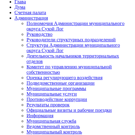
Глава
Дума
Счетная палата
Администрация
Полномочия Администрации муниципального
округа Сухой Лог
Руководство
Руководители структурных подразделений
Структура Администрации муниципального
округа Сухой Лог
Деятельность начальников территориальных
отделов
Комитет по управлению муниципальной
собственностью
Оценка регулирующего воздействия
Подведомственные организации
Муниципальные программы
Муниципальные услуги
Противодействие коррупции
Результаты проверок
Официальные визиты и рабочие поездки
Информация
Муниципальная служба
Ведомственный контроль
Муниципальный контроль