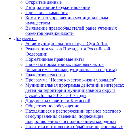
Открытые данные
Инициативное бюджетирование
Призывная кампания
Комитет по управлению муниципальным
имуществом
Выявление правообладателей ранее учтенных
объектов недвижимости
Документы
Устав муниципального округа Сухой Лог
Реализация указов Президента Российской
Федерации
Нормативные правовые акты
Проекты нормативных правовых актов
(независимая антикоррупционная экспертиза)
Градостроительство
Программа "Новое качество жизни уральцев"
Муниципальная программа действий в интересах
детей на территории муниципального округа
Сухой Лог на 2013 - 2017 годы
Документы Советов и Комиссий
Общественное обсуждение
Находящиеся в распоряжении органов местного
самоуправления сведения, подлежащие
предоставлению с использованием координат
Политика в отношении обработки персональных