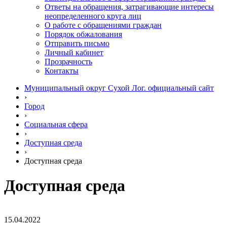
Ответы на обращения, затрагивающие интересы
неопределенного круга лиц
О работе с обращениями граждан
Порядок обжалования
Отправить письмо
Личный кабинет
Прозрачность
Контакты
Муниципальный округ Сухой Лог. официальный сайт
›
Город
›
Социальная сфера
›
Доступная среда
›
Доступная среда
Доступная среда
15.04.2022