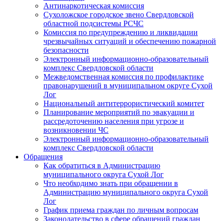
Антинаркотическая комиссия
Сухоложское городское звено Свердловской
областной подсистемы РСЧС
Комиссия по предупреждению и ликвидации
чрезвычайных ситуаций и обеспечению пожарной
безопасности
Электронный информационно-образовательный
комплекс Cвердловской области
Межведомственная комиссия по профилактике
правонарушений в муниципальном округе Сухой
Лог
Национальный антитеррористический комитет
Планирование мероприятий по эвакуации и
рассредоточению населения при угрозе и
возникновении ЧС
Электронный информационно-образовательный
комплекс Свердловской области
Обращения
Как обратиться в Администрацию
муниципального округа Сухой Лог
Что необходимо знать при обращении в
Администрацию муниципального округа Сухой
Лог
График приема граждан по личным вопросам
Законодательство в сфере обращений граждан