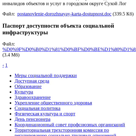
инвалидов объектов и услуг в городском округе Сухой Лог
Файл:
postanovlenie-dorozhnayay-karta-dostupnost.doc
(339.5 Кб)
Паспорт доступности объекта социальной
инфраструктуры
Файл:
%D0%9F%D0%B0%D1%81%D0%BF%D0%BE%D1%80%D1%8
(3.4 Мб)
‹
1
Меры социальной поддержки
Доступная среда
Образование
Культура
Здравоохранение
Укрепление общественного здоровья
Социальная политика
Физическая культура и спорт
День пенсионера
Координационный совет профсоюзных организаций
Территориальная трехсторонняя комиссия по
регулированию социально-трудовых отношений