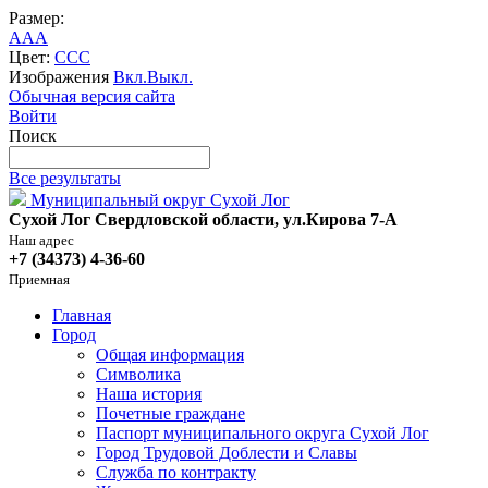
Размер:
A
A
A
Цвет:
C
C
C
Изображения
Вкл.
Выкл.
Обычная версия сайта
Войти
Поиск
Все результаты
Муниципальный округ Сухой Лог
Сухой Лог Свердловской области, ул.Кирова 7-А
Наш адрес
+7 (34373) 4-36-60
Приемная
Главная
Город
Общая информация
Символика
Наша история
Почетные граждане
Паспорт муниципального округа Сухой Лог
Город Трудовой Доблести и Славы
Служба по контракту