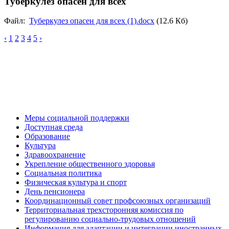
Туберкулез опасен для всех
Файл:
Туберкулез опасен для всех (1).docx
(12.6 Кб)
‹
1
2
3
4
5
›
Меры социальной поддержки
Доступная среда
Образование
Культура
Здравоохранение
Укрепление общественного здоровья
Социальная политика
Физическая культура и спорт
День пенсионера
Координационный совет профсоюзных организаций
Территориальная трехсторонняя комиссия по
регулированию социально-трудовых отношений
Информация для адаптации и интеграции иностранных