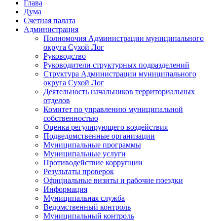
Глава
Дума
Счетная палата
Администрация
Полномочия Администрации муниципального
округа Сухой Лог
Руководство
Руководители структурных подразделений
Структура Администрации муниципального
округа Сухой Лог
Деятельность начальников территориальных
отделов
Комитет по управлению муниципальной
собственностью
Оценка регулирующего воздействия
Подведомственные организации
Муниципальные программы
Муниципальные услуги
Противодействие коррупции
Результаты проверок
Официальные визиты и рабочие поездки
Информация
Муниципальная служба
Ведомственный контроль
Муниципальный контроль