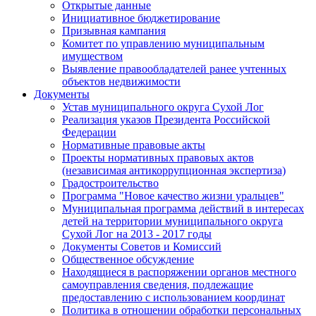
Открытые данные
Инициативное бюджетирование
Призывная кампания
Комитет по управлению муниципальным
имуществом
Выявление правообладателей ранее учтенных
объектов недвижимости
Документы
Устав муниципального округа Сухой Лог
Реализация указов Президента Российской
Федерации
Нормативные правовые акты
Проекты нормативных правовых актов
(независимая антикоррупционная экспертиза)
Градостроительство
Программа "Новое качество жизни уральцев"
Муниципальная программа действий в интересах
детей на территории муниципального округа
Сухой Лог на 2013 - 2017 годы
Документы Советов и Комиссий
Общественное обсуждение
Находящиеся в распоряжении органов местного
самоуправления сведения, подлежащие
предоставлению с использованием координат
Политика в отношении обработки персональных