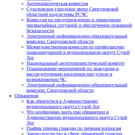
Антинаркотическая комиссия
Сухоложское городское звено Свердловской
областной подсистемы РСЧС
Комиссия по предупреждению и ликвидации
чрезвычайных ситуаций и обеспечению пожарной
безопасности
Электронный информационно-образовательный
комплекс Cвердловской области
Межведомственная комиссия по профилактике
правонарушений в муниципальном округе Сухой
Лог
Национальный антитеррористический комитет
Планирование мероприятий по эвакуации и
рассредоточению населения при угрозе и
возникновении ЧС
Электронный информационно-образовательный
комплекс Свердловской области
Обращения
Как обратиться в Администрацию
муниципального округа Сухой Лог
Что необходимо знать при обращении в
Администрацию муниципального округа Сухой
Лог
График приема граждан по личным вопросам
Законодательство в сфере обращений граждан