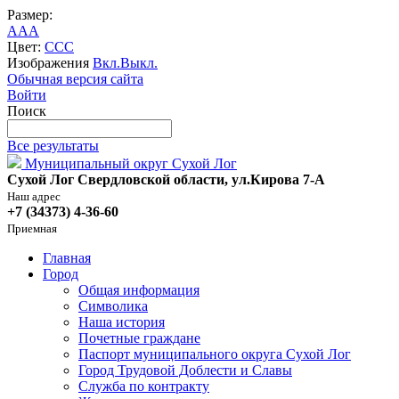
Размер:
A
A
A
Цвет:
C
C
C
Изображения
Вкл.
Выкл.
Обычная версия сайта
Войти
Поиск
Все результаты
Муниципальный округ Сухой Лог
Сухой Лог Свердловской области, ул.Кирова 7-А
Наш адрес
+7 (34373) 4-36-60
Приемная
Главная
Город
Общая информация
Символика
Наша история
Почетные граждане
Паспорт муниципального округа Сухой Лог
Город Трудовой Доблести и Славы
Служба по контракту