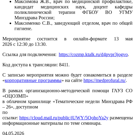
Максимова Ж.В., врач по медицинской профилактике,
кандидат медицинских наук, доцент кафедры
поликлинической терапии ФГБОУ ВО УГМУ
Минздрава России;
Максименко С.В., заведующий отделом, врач по общей
гигиене.
Мероприятие состоится в онлайн-формате 13 мая
2026 с 12:30 до 13:30.
Ссылка для подключения:
https://cozmp.ktalk.ru/d4pvpr3jogvo
.
Код доступа к трансляции: 8411.
С записью мероприятия можно будет ознакомиться в разделе
«
корпоративные программы
» на сайте
https://medprofural.ru/
.
В рамках организационно-методической помощи ГАУЗ СО
«ОЦОЗМП»
в облачном хранилище «Тематические недели Минздрава РФ
– 26», доступном
по
ссылке:
https://cloud.mail.ru/public/iUWY/5QohoYa2y
размещены
информационные материалы по теме семинара.
04.05.2026