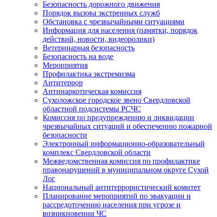
Безопасность дорожного движения
Порядок вызова экстренных служб
Обстановка с чрезвычайными ситуациями
Информация для населения (памятки, порядок
действий, новости, видеоролики)
Ветеринарная безопасность
Безопасность на воде
Мероприятия
Профилактика экстремизма
Антитеррор
Антинаркотическая комиссия
Сухоложское городское звено Свердловской
областной подсистемы РСЧС
Комиссия по предупреждению и ликвидации
чрезвычайных ситуаций и обеспечению пожарной
безопасности
Электронный информационно-образовательный
комплекс Cвердловской области
Межведомственная комиссия по профилактике
правонарушений в муниципальном округе Сухой
Лог
Национальный антитеррористический комитет
Планирование мероприятий по эвакуации и
рассредоточению населения при угрозе и
возникновении ЧС