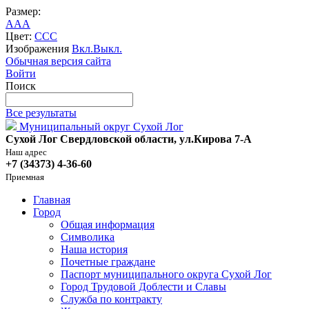
Размер:
A
A
A
Цвет:
C
C
C
Изображения
Вкл.
Выкл.
Обычная версия сайта
Войти
Поиск
Все результаты
Муниципальный округ Сухой Лог
Сухой Лог Свердловской области, ул.Кирова 7-А
Наш адрес
+7 (34373) 4-36-60
Приемная
Главная
Город
Общая информация
Символика
Наша история
Почетные граждане
Паспорт муниципального округа Сухой Лог
Город Трудовой Доблести и Славы
Служба по контракту