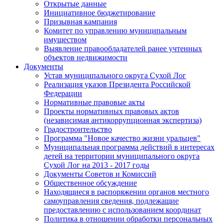
Открытые данные
Инициативное бюджетирование
Призывная кампания
Комитет по управлению муниципальным
имуществом
Выявление правообладателей ранее учтенных
объектов недвижимости
Документы
Устав муниципального округа Сухой Лог
Реализация указов Президента Российской
Федерации
Нормативные правовые акты
Проекты нормативных правовых актов
(независимая антикоррупционная экспертиза)
Градостроительство
Программа "Новое качество жизни уральцев"
Муниципальная программа действий в интересах
детей на территории муниципального округа
Сухой Лог на 2013 - 2017 годы
Документы Советов и Комиссий
Общественное обсуждение
Находящиеся в распоряжении органов местного
самоуправления сведения, подлежащие
предоставлению с использованием координат
Политика в отношении обработки персональных