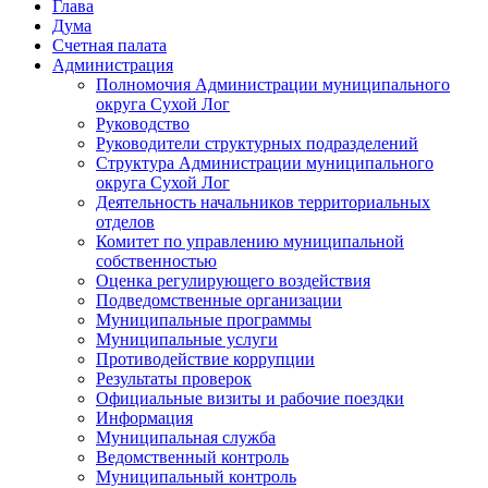
Глава
Дума
Счетная палата
Администрация
Полномочия Администрации муниципального
округа Сухой Лог
Руководство
Руководители структурных подразделений
Структура Администрации муниципального
округа Сухой Лог
Деятельность начальников территориальных
отделов
Комитет по управлению муниципальной
собственностью
Оценка регулирующего воздействия
Подведомственные организации
Муниципальные программы
Муниципальные услуги
Противодействие коррупции
Результаты проверок
Официальные визиты и рабочие поездки
Информация
Муниципальная служба
Ведомственный контроль
Муниципальный контроль