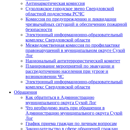
Антинаркотическая комиссия
Сухоложское городское звено Свердловской
областной подсистемы РСЧС
Комиссия по предупреждению и ликвидации
чрезвычайных ситуаций и обеспечению пожарной
безопасности
Электронный информационно-образовательный
комплекс Cвердловской области
Межведомственная комиссия по профилактике
правонарушений в муниципальном округе Сухой
Лог
Национальный антитеррористический комитет
Планирование мероприятий по эвакуации и
рассредоточению населения при угрозе и
возникновении ЧС
Электронный информационно-образовательный
комплекс Свердловской области
Обращения
Как обратиться в Администрацию
муниципального округа Сухой Лог
Что необходимо знать при обращении в
Администрацию муниципального округа Сухой
Лог
График приема граждан по личным вопросам
Законодательство в сфере обращений граждан