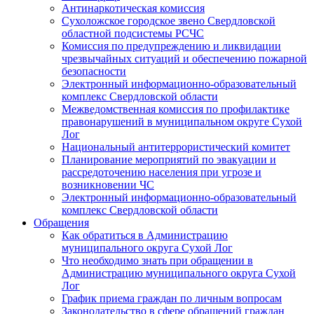
Антинаркотическая комиссия
Сухоложское городское звено Свердловской
областной подсистемы РСЧС
Комиссия по предупреждению и ликвидации
чрезвычайных ситуаций и обеспечению пожарной
безопасности
Электронный информационно-образовательный
комплекс Cвердловской области
Межведомственная комиссия по профилактике
правонарушений в муниципальном округе Сухой
Лог
Национальный антитеррористический комитет
Планирование мероприятий по эвакуации и
рассредоточению населения при угрозе и
возникновении ЧС
Электронный информационно-образовательный
комплекс Свердловской области
Обращения
Как обратиться в Администрацию
муниципального округа Сухой Лог
Что необходимо знать при обращении в
Администрацию муниципального округа Сухой
Лог
График приема граждан по личным вопросам
Законодательство в сфере обращений граждан