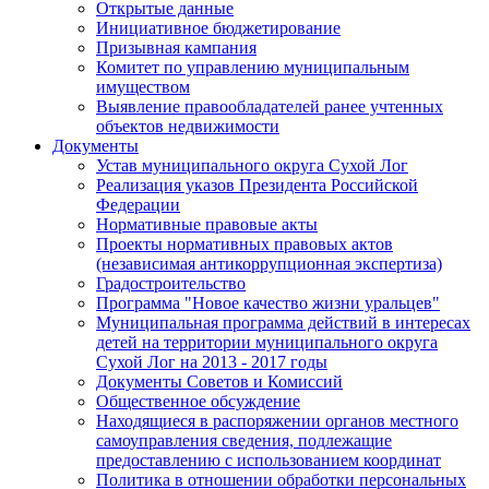
Открытые данные
Инициативное бюджетирование
Призывная кампания
Комитет по управлению муниципальным
имуществом
Выявление правообладателей ранее учтенных
объектов недвижимости
Документы
Устав муниципального округа Сухой Лог
Реализация указов Президента Российской
Федерации
Нормативные правовые акты
Проекты нормативных правовых актов
(независимая антикоррупционная экспертиза)
Градостроительство
Программа "Новое качество жизни уральцев"
Муниципальная программа действий в интересах
детей на территории муниципального округа
Сухой Лог на 2013 - 2017 годы
Документы Советов и Комиссий
Общественное обсуждение
Находящиеся в распоряжении органов местного
самоуправления сведения, подлежащие
предоставлению с использованием координат
Политика в отношении обработки персональных