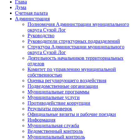
Глава
Дума
Счетная палата
Администрация
Полномочия Администрации муниципального
округа Сухой Лог
Руководство
Руководители структурных подразделений
Структура Администрации муниципального
округа Сухой Лог
Деятельность начальников территориальных
отделов
Комитет по управлению муниципальной
собственностью
Оценка регулирующего воздействия
Подведомственные организации
Муниципальные программы
Муниципальные услуги
Противодействие коррупции
Результаты проверок
Официальные визиты и рабочие поездки
Информация
Муниципальная служба
Ведомственный контроль
Муниципальный контроль