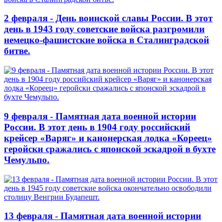
2 февраля - День воинской славы России. В этот
день в 1943 году советские войска разгромили
немецко-фашистские войска в Сталинградской
битве.
9 февраля - Памятная дата военной истории
России. В этот день в 1904 году российский
крейсер «Варяг» и канонерская лодка «Кореец»
геройски сражались с японской эскадрой в бухте
Чемульпо.
13 февраля - Памятная дата военной истории