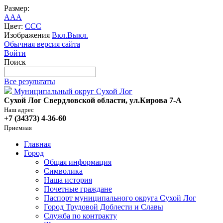
Размер:
A
A
A
Цвет:
C
C
C
Изображения
Вкл.
Выкл.
Обычная версия сайта
Войти
Поиск
Все результаты
Муниципальный округ Сухой Лог
Сухой Лог Свердловской области, ул.Кирова 7-А
Наш адрес
+7 (34373) 4-36-60
Приемная
Главная
Город
Общая информация
Символика
Наша история
Почетные граждане
Паспорт муниципального округа Сухой Лог
Город Трудовой Доблести и Славы
Служба по контракту