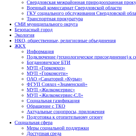
Свердловская межрайонная природоохранная проку
Военный комиссариат Свердловской области
ГКУ социального обслуживания Свердловской обл
Транспортная прокуратура
СМИ муниципального округа
Безопасный город
Экология
НКО, общественные, религиозные объединения
ЖКХ
Информация
Подключение (технологическое присоединение) к с
Богдановичское БТИ
МУП «Горкомхоз»
МУП «Горкомсети»
ОАО «Санаторий «Курьи»
ФГУП Совхоз «Знаменский»
МУП «Жилкомсервис»
МУП «Жилкомсервис-СЛ»
Социальная газификация
Обращение с ТКО
Актуальные соцопросы, приложения
Подготовка к отопительному сезону
Социальная сфера
Меры социальной поддержки
Доступная среда