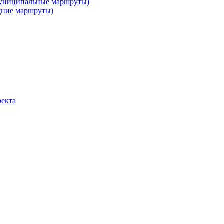
муниципальные маршруты)
дние маршруты)
оекта