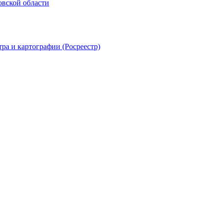
овской области
ра и картографии (Росреестр)