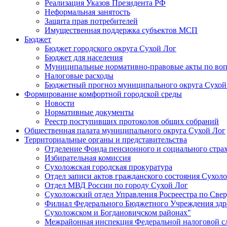
Реализация Указов Президента РФ
Неформальная занятость
Защита прав потребителей
Имущественная поддержка субъектов МСП
Бюджет
Бюджет городского округа Сухой Лог
Бюджет для населения
Муниципальные нормативно-правовые акты по вопр
Налоговые расходы
Бюджетный прогноз муниципального округа Сухой
Формирование комфортной городской среды
Новости
Нормативные документы
Реестр поступивших протоколов общих собраний
Общественная палата муниципального округа Сухой Лог
Территориальные органы и представительства
Отделение Фонда пенсионного и социального страх
Избирательная комиссия
Сухоложская городская прокуратура
Отдел записи актов гражданского состояния Сухол
Отдел МВД России по городу Сухой Лог
Сухоложский отдел Управления Росреестра по Свер
Филиал Федерального Бюджетного Учреждения здра
Сухоложском и Богдановичском районах"
Межрайонная инспекция Федеральной налоговой с