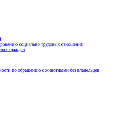
й
лированию социально-трудовых отношений
нных граждан
ности по обращению с животными без владельцев