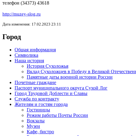
телефон (34373) 43618
http://muzey-slog.ru
Дата изменения: 17.02.2023 23:11
Город
Общая информация
Символика
Наша история
История Сухоложья
Вклад Сухоложцев в Победу в Великой Отечествен
Памятные даты военной истории России
Почетные граждане
Паспорт муниципального округа Сухой Лог
Город Трудовой Доблести и Славы
Служба по контракту
Жителям и гостям города
Гостиницы
Режим работы Почты России
Вокзалы
Музеи
Кафе, бистро