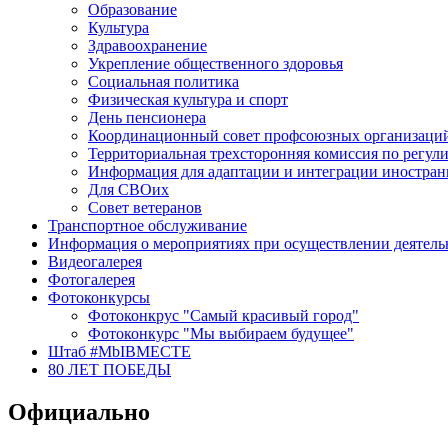
Образование
Культура
Здравоохранение
Укрепление общественного здоровья
Социальная политика
Физическая культура и спорт
День пенсионера
Координационный совет профсоюзных организаци
Территориальная трехсторонняя комиссия по регу
Информация для адаптации и интеграции иностра
Для СВОих
Совет ветеранов
Транспортное обслуживание
Информация о мероприятиях при осуществлении деятель
Видеогалерея
Фотогалерея
Фотоконкурсы
Фотоконкрус "Самый красивый город"
Фотоконкурс "Мы выбираем будущее"
Штаб #MbIBMECTE
80 ЛЕТ ПОБЕДЫ
Официально