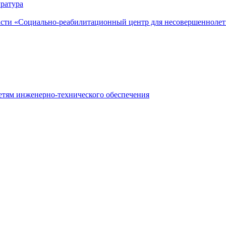
ратура
асти «Социально-реабилитационный центр для несовершеннолет
етям инженерно-технического обеспечения