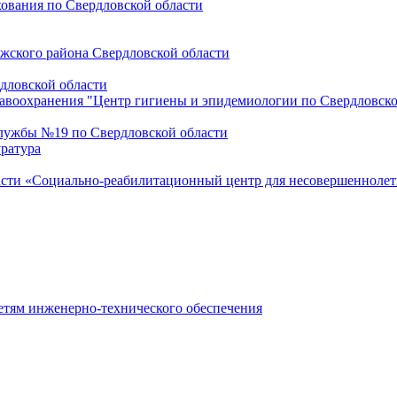
ования по Свердловской области
ожского района Свердловской области
дловской области
воохранения "Центр гигиены и эпидемиологии по Свердловской 
лужбы №19 по Свердловской области
ратура
асти «Социально-реабилитационный центр для несовершеннолет
етям инженерно-технического обеспечения