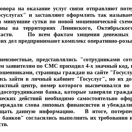
овора на оказание услуг связи отправляют пот
суслугах" и заставляют оформлять так называе
а минувшие сутки по новой мошеннической схе
ы на территориях Ленинского, Октябрьского
бласти. По всем фактам хищения денежных ср
их дел предпринимают комплекс оперативно-роз
еизвестные, представлялись "сотрудниками со
тем заявителям по СМС приходил 4-х значный код,
мошенниками, страницы граждан на сайте "Госус
сь зайти в личный кабинет "Госуслуг", но их д
актный центр, номер которого высвечивался во
вдосотрудниками банка, которые заверяли гражд
еских действий необходимо самостоятельно оф
верждали слова липовых финансистов и убеждали
общать данную информацию. В итоге, потерпе
 банков" согласились выполнить их требования 
дств.