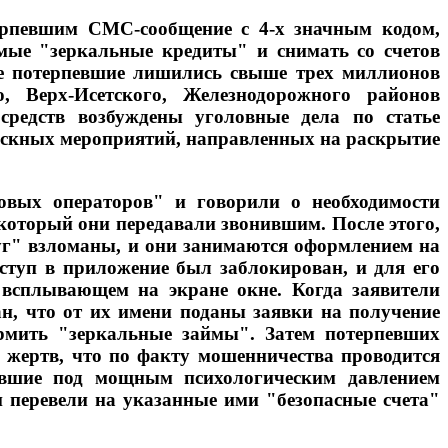
ерпевшим СМС-сообщение с 4-х значным кодом,
мые "зеркальные кредиты" и снимать со счетов
ме потерпевшие лишились свыше трех миллионов
, Верх-Исетского, Железнодорожного районов
едств возбуждены уголовные дела по статье
ыскных мероприятий, направленных на раскрытие
товых операторов" и говорили о необходимости
 который они передавали звонившим. После этого,
луг" взломаны, и они занимаются оформлением на
оступ в приложение был заблокирован, и для его
 всплывающем на экране окне. Когда заявители
ан, что от их имени поданы заявки на получение
ормить "зеркальные займы". Затем потерпевших
 жертв, что по факту мошенничества проводится
вшие под мощным психологическим давлением
и перевели на указанные ими "безопасные счета"