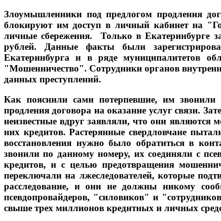
Злоумышленники под предлогом продления дог
блокируют им доступ в личный кабинет на "Го
личные сбережения. Только в Екатеринбурге з
рублей. Данные факты были зарегистрирован
Екатеринбурга и в ряде муниципалитетов о
"Мошенничество". Сотрудники органов внутренн
данных преступлений.
Как пояснили сами потерпевшие, им звонили н
продления договора на оказание услуг связи. За
неизвестные вдруг заявляли, что они являются 
них кредитов. Растерянные свердловчане пытали
восстановления нужно было обратиться в конт
звонили по данному номеру, их соединяли с псе
кредитов, и с целью предотвращения мошеннич
переключали на лжеследователей, которые подт
расследование, и они не должны никому со
псевдопровайдеров, "силовиков" и "сотрудников
свыше трех миллионов кредитных и личных сре