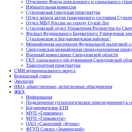
Отделение Фонда пенсионного и социального страх
Избирательная комиссия
Сухоложская городская прокуратура
Отдел записи актов гражданского состояния Сухол
Отдел МВД России по городу Сухой Лог
Сухоложский отдел Управления Росреестра по Свер
Филиал Федерального Бюджетного Учреждения здра
Сухоложском и Богдановичском районах"
Межрайонная инспекция Федеральной налоговой с
Свердловская межрайонная природоохранная проку
Военный комиссариат Свердловской области
ГКУ социального обслуживания Свердловской обл
Транспортная прокуратура
СМИ муниципального округа
Безопасный город
Экология
НКО, общественные, религиозные объединения
ЖКХ
Информация
Подключение (технологическое присоединение) к с
Богдановичское БТИ
МУП «Горкомхоз»
МУП «Горкомсети»
ОАО «Санаторий «Курьи»
ФГУП Совхоз «Знаменский»