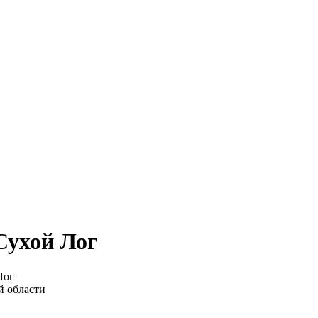
Сухой Лог
 Лог
й области