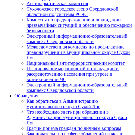
Антинаркотическая комиссия
Сухоложское городское звено Свердловской
областной подсистемы РСЧС
Комиссия по предупреждению и ликвидации
чрезвычайных ситуаций и обеспечению пожарной
безопасности
Электронный информационно-образовательный
комплекс Cвердловской области
Межведомственная комиссия по профилактике
правонарушений в муниципальном округе Сухой
Лог
Национальный антитеррористический комитет
Планирование мероприятий по эвакуации и
рассредоточению населения при угрозе и
возникновении ЧС
Электронный информационно-образовательный
комплекс Свердловской области
Обращения
Как обратиться в Администрацию
муниципального округа Сухой Лог
Что необходимо знать при обращении в
Администрацию муниципального округа Сухой
Лог
График приема граждан по личным вопросам
Законодательство в сфере обращений граждан