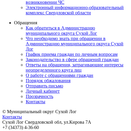
возникновении ЧС
Электронный информационно-образовательный
комплекс Свердловской области
Обращения
Как обратиться в Администрацию
муниципального округа Сухой Лог
Что необходимо знать при обращении в
Администрацию муниципального округа Сухой
Лог
График приема граждан по личным вопросам
Законодательство в сфере обращений граждан
Ответы на обращения, затрагивающие интересы
неопределенного круга лиц
О работе с обращениями граждан
Порядок обжалования
Отправить письмо
Личный кабинет
Прозрачность
Контакты
© Муниципальный округ Сухой Лог
Контакты
Сухой Лог Свердловской обл, ул.Кирова 7А
+7 (34373) 4-36-60