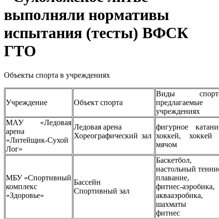
выполняли нормативы
испытания (тесты) ВФСК
ГТО
Объекты спорта в учреждениях
Виды спорта
Учреждение
Объект спорта
предлагаемые
учреждениях
МАУ «Ледовая
Ледовая арена
фигурное катани
арена
Хореографический зал
хоккей, хоккей
«Литейщик-Сухой
мячом
Лог»
Баскетбол,
настольный тенни
МБУ «Спортивный
плавание,
Бассейн
комплекс
фитнес-аэробика,
Спортивный зал
«Здоровье»
аквааэробика,
шахматы
фитнес