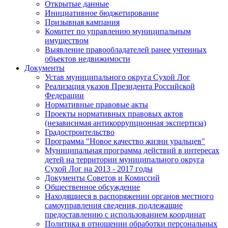
Открытые данные
Инициативное бюджетирование
Призывная кампания
Комитет по управлению муниципальным
имуществом
Выявление правообладателей ранее учтенных
объектов недвижимости
Документы
Устав муниципального округа Сухой Лог
Реализация указов Президента Российской
Федерации
Нормативные правовые акты
Проекты нормативных правовых актов
(независимая антикоррупционная экспертиза)
Градостроительство
Программа "Новое качество жизни уральцев"
Муниципальная программа действий в интересах
детей на территории муниципального округа
Сухой Лог на 2013 - 2017 годы
Документы Советов и Комиссий
Общественное обсуждение
Находящиеся в распоряжении органов местного
самоуправления сведения, подлежащие
предоставлению с использованием координат
Политика в отношении обработки персональных