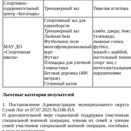
Спортивно-
оздоровительный
Тренажерный зал
Тяжелая атлетика
центр «Богатырь»
Спортивный зал для
единоборств
Тренажерный зал
самбо, дзюдо, бокс
Лыжная база
тхэквандо,
Футбольное поле
лыжные гонки,
МАУ ДО
многофункциональный
футбол,
«Спортивная
корт
хоккей с шайбой,
школа»
Футзал
настольный тенни
Площадка для уличной
спорт лиц с
гимнастики
интеллектуальны
Беговая дорожка (400
нарушениями
метров)
Сезонный каток
Льготные категории получателей
1. Постановление Администрации муниципального округа
Сухой Лог от 07.07.2025 №1186-ПА
О дополнительной мере социальной поддержки участникам
специальной военной операции, членам их семей и членам
семей участников специальной военной операции, погибших
в ходе ее проведения