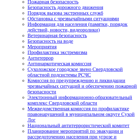
Пожарная безопасность
Безопасность дорожного движения
Порядок вызова экстренных служб
Обстановка с чрезвычайными ситуациями
Информация для населения (памятки, порядок
действий, новости, видеоролики)
Ветеринарная безопасность
Безопасность на воде
Мероприятия
Профилактика экстремизма
Антитеррор
Антинаркотическая комиссия
Сухоложское городское звено Свердловской
областной подсистемы РСЧС
Комиссия по предупреждению и ликвидации
чрезвычайных ситуаций и обеспечению пожарной
безопасности
Электронный информационно-образовательный
комплекс Cвердловской области
Межведомственная комиссия по профилактике
правонарушений в муниципальном округе Сухой
Лог
Национальный антитеррористический комитет
Планирование мероприятий по эвакуации и
рассредоточению населения при угрозе и