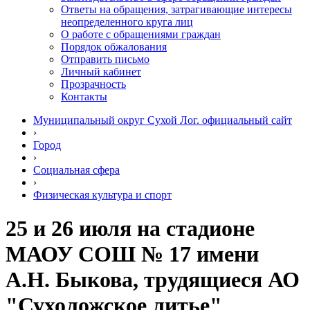
Ответы на обращения, затрагивающие интересы
неопределенного круга лиц
О работе с обращениями граждан
Порядок обжалования
Отправить письмо
Личный кабинет
Прозрачность
Контакты
Муниципальный округ Сухой Лог. официальный сайт
›
Город
›
Социальная сфера
›
Физическая культура и спорт
25 и 26 июля на стадионе
МАОУ СОШ № 17 имени
А.Н. Быкова, трудящиеся АО
"Сухоложское литье"