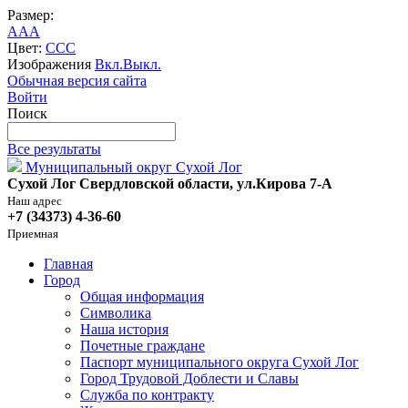
Размер:
A
A
A
Цвет:
C
C
C
Изображения
Вкл.
Выкл.
Обычная версия сайта
Войти
Поиск
Все результаты
Муниципальный округ Сухой Лог
Сухой Лог Свердловской области, ул.Кирова 7-А
Наш адрес
+7 (34373) 4-36-60
Приемная
Главная
Город
Общая информация
Символика
Наша история
Почетные граждане
Паспорт муниципального округа Сухой Лог
Город Трудовой Доблести и Славы
Служба по контракту