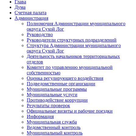
Глава
Дума
Счетная палата
Администрация
Полномочия Администрации муниципального
округа Сухой Лог
Руководство
Руководители структурных подразделений
Структура Администрации муниципального
округа Сухой Лог
Деятельность начальников территориальных
отделов
Комитет по управлению муниципальной
собственностью
Оценка регулирующего воздействия
Подведомственные организации
Муниципальные программы
Муниципальные услуги
Противодействие коррупции
Результаты проверок
Официальные визиты и рабочие поездки
Информация
Муниципальная служба
Ведомственный контроль
Муниципальный контроль