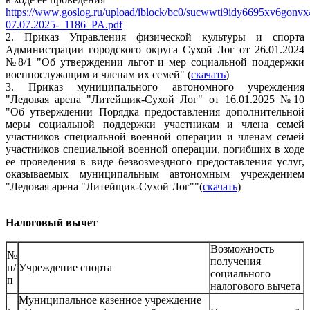
https://www.goslog.ru/upload/iblock/bc0/sucwwti9idy6695xv6gonvx4
07.07.2025-_1186_PA.pdf
2. Приказ Управления физической культуры и спорта
Администрации городского округа Сухой Лог от 26.01.2024
№8/1 "Об утверждении льгот и мер социальной поддержки
военнослужащим и членам их семей" (
скачать
)
3. Приказ муниципального автономного учреждения
"Ледовая арена "Литейщик-Сухой Лог" от 16.01.2025 №10
"Об утверждении Порядка предоставления дополнительной
меры социальной поддержки участникам и члена семей
участников специальной военной операции и членам семей
участников специальной военной операции, погибших в ходе
ее проведения в виде безвозмездного предоставления услуг,
оказываемых муниципальным автономным учреждением
"Ледовая арена "Литейщик-Сухой Лог""(
скачать
)
Налоговый вычет
Возможность
№
получения
п/
Учреждение спорта
социального
п
налогового вычета
Муниципальное казенное учреждение