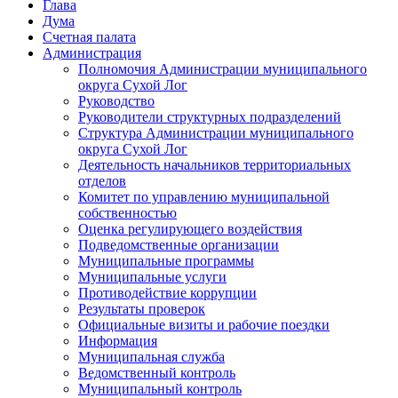
Глава
Дума
Счетная палата
Администрация
Полномочия Администрации муниципального
округа Сухой Лог
Руководство
Руководители структурных подразделений
Структура Администрации муниципального
округа Сухой Лог
Деятельность начальников территориальных
отделов
Комитет по управлению муниципальной
собственностью
Оценка регулирующего воздействия
Подведомственные организации
Муниципальные программы
Муниципальные услуги
Противодействие коррупции
Результаты проверок
Официальные визиты и рабочие поездки
Информация
Муниципальная служба
Ведомственный контроль
Муниципальный контроль