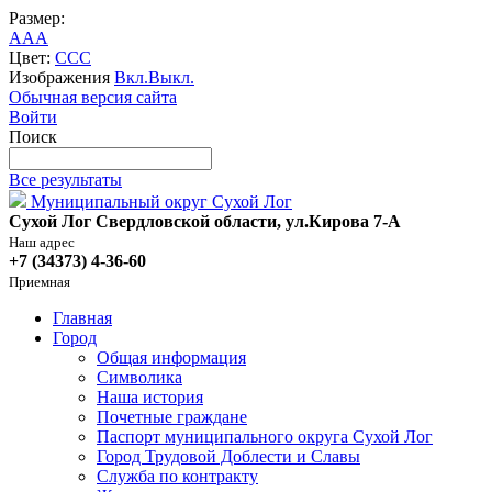
Размер:
A
A
A
Цвет:
C
C
C
Изображения
Вкл.
Выкл.
Обычная версия сайта
Войти
Поиск
Все результаты
Муниципальный округ Сухой Лог
Сухой Лог Свердловской области, ул.Кирова 7-А
Наш адрес
+7 (34373) 4-36-60
Приемная
Главная
Город
Общая информация
Символика
Наша история
Почетные граждане
Паспорт муниципального округа Сухой Лог
Город Трудовой Доблести и Славы
Служба по контракту