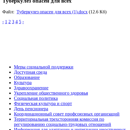
Туберкулез опасен для всех
Файл:
Туберкулез опасен для всех (1).docx
(12.6 Кб)
‹
1
2
3
4
5
›
Меры социальной поддержки
Доступная среда
Образование
Культура
Здравоохранение
Укрепление общественного здоровья
Социальная политика
Физическая культура и спорт
День пенсионера
Координационный совет профсоюзных организаций
Территориальная трехсторонняя комиссия по
регулированию социально-трудовых отношений
Информация для адаптации и интеграции иностранных