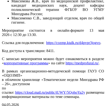
Максимова Ж.В., врач по медицинской профилактике,
кандидат медицинских наук, доцент кафедры
поликлинической терапии ФГБОУ ВО УГМУ
Минздрава России;
Максименко С.В., заведующий отделом, врач по общей
гигиене.
Мероприятие состоится в онлайн-формате 13 мая
2026 с 12:30 до 13:30.
Ссылка для подключения:
https://cozmp.ktalk.ru/d4pvpr3jogvo
.
Код доступа к трансляции: 8411.
С записью мероприятия можно будет ознакомиться в разделе
«
корпоративные программы
» на сайте
https://medprofural.ru/
.
В рамках организационно-методической помощи ГАУЗ СО
«ОЦОЗМП»
в облачном хранилище «Тематические недели Минздрава РФ
– 26», доступном
по
ссылке:
https://cloud.mail.ru/public/iUWY/5QohoYa2y
размещены
информационные материалы по теме семинара.
04.05.2026