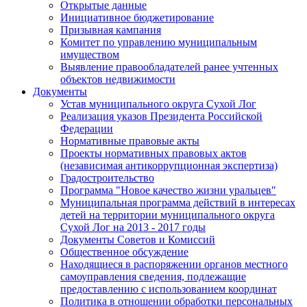
Открытые данные
Инициативное бюджетирование
Призывная кампания
Комитет по управлению муниципальным
имуществом
Выявление правообладателей ранее учтенных
объектов недвижимости
Документы
Устав муниципального округа Сухой Лог
Реализация указов Президента Российской
Федерации
Нормативные правовые акты
Проекты нормативных правовых актов
(независимая антикоррупционная экспертиза)
Градостроительство
Программа "Новое качество жизни уральцев"
Муниципальная программа действий в интересах
детей на территории муниципального округа
Сухой Лог на 2013 - 2017 годы
Документы Советов и Комиссий
Общественное обсуждение
Находящиеся в распоряжении органов местного
самоуправления сведения, подлежащие
предоставлению с использованием координат
Политика в отношении обработки персональных