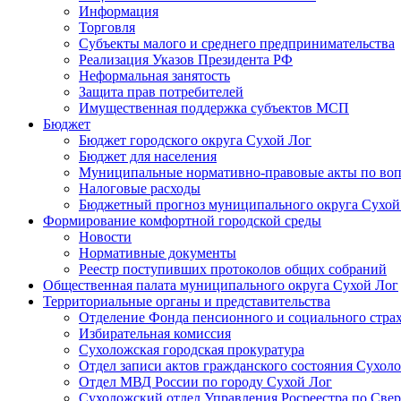
Информация
Торговля
Субъекты малого и среднего предпринимательства
Реализация Указов Президента РФ
Неформальная занятость
Защита прав потребителей
Имущественная поддержка субъектов МСП
Бюджет
Бюджет городского округа Сухой Лог
Бюджет для населения
Муниципальные нормативно-правовые акты по вопр
Налоговые расходы
Бюджетный прогноз муниципального округа Сухой
Формирование комфортной городской среды
Новости
Нормативные документы
Реестр поступивших протоколов общих собраний
Общественная палата муниципального округа Сухой Лог
Территориальные органы и представительства
Отделение Фонда пенсионного и социального страх
Избирательная комиссия
Сухоложская городская прокуратура
Отдел записи актов гражданского состояния Сухол
Отдел МВД России по городу Сухой Лог
Сухоложский отдел Управления Росреестра по Свер