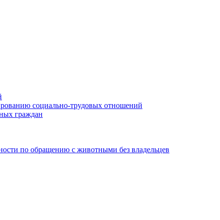
й
лированию социально-трудовых отношений
нных граждан
ности по обращению с животными без владельцев