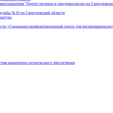
воохранения "Центр гигиены и эпидемиологии по Свердловской 
лужбы №19 по Свердловской области
ратура
асти «Социально-реабилитационный центр для несовершеннолет
етям инженерно-технического обеспечения