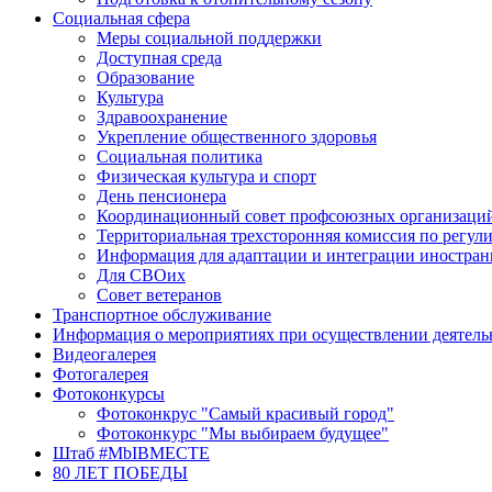
Социальная сфера
Меры социальной поддержки
Доступная среда
Образование
Культура
Здравоохранение
Укрепление общественного здоровья
Социальная политика
Физическая культура и спорт
День пенсионера
Координационный совет профсоюзных организаци
Территориальная трехсторонняя комиссия по регу
Информация для адаптации и интеграции иностра
Для СВОих
Совет ветеранов
Транспортное обслуживание
Информация о мероприятиях при осуществлении деятель
Видеогалерея
Фотогалерея
Фотоконкурсы
Фотоконкрус "Самый красивый город"
Фотоконкурс "Мы выбираем будущее"
Штаб #MbIBMECTE
80 ЛЕТ ПОБЕДЫ