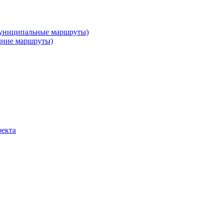
муниципальные маршруты)
дние маршруты)
оекта