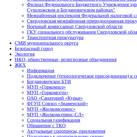
Филиал Федерального Бюджетного Учреждения здра
Сухоложском и Богдановичском районах"
Межрайонная инспекция Федеральной налоговой с
Свердловская межрайонная природоохранная проку
Военный комиссариат Свердловской области
ГКУ социального обслуживания Свердловской обл
Транспортная прокуратура
СМИ муниципального округа
Безопасный город
Экология
НКО, общественные, религиозные объединения
ЖКХ
Информация
Подключение (технологическое присоединение) к с
Богдановичское БТИ
МУП «Горкомхоз»
МУП «Горкомсети»
ОАО «Санаторий «Курьи»
ФГУП Совхоз «Знаменский»
МУП «Жилкомсервис»
МУП «Жилкомсервис-СЛ»
Социальная газификация
Обращение с ТКО
Актуальные соцопросы, приложения
Подготовка к отопительному сезону