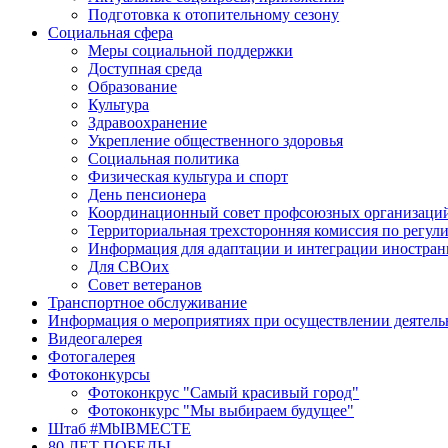
Подготовка к отопительному сезону
Социальная сфера
Меры социальной поддержки
Доступная среда
Образование
Культура
Здравоохранение
Укрепление общественного здоровья
Социальная политика
Физическая культура и спорт
День пенсионера
Координационный совет профсоюзных организаци
Территориальная трехсторонняя комиссия по регу
Информация для адаптации и интеграции иностра
Для СВОих
Совет ветеранов
Транспортное обслуживание
Информация о мероприятиях при осуществлении деятель
Видеогалерея
Фотогалерея
Фотоконкурсы
Фотоконкрус "Самый красивый город"
Фотоконкурс "Мы выбираем будущее"
Штаб #MbIBMECTE
80 ЛЕТ ПОБЕДЫ