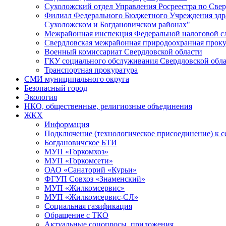
Сухоложский отдел Управления Росреестра по Свер
Филиал Федерального Бюджетного Учреждения здра
Сухоложском и Богдановичском районах"
Межрайонная инспекция Федеральной налоговой с
Свердловская межрайонная природоохранная проку
Военный комиссариат Свердловской области
ГКУ социального обслуживания Свердловской обл
Транспортная прокуратура
СМИ муниципального округа
Безопасный город
Экология
НКО, общественные, религиозные объединения
ЖКХ
Информация
Подключение (технологическое присоединение) к с
Богдановичское БТИ
МУП «Горкомхоз»
МУП «Горкомсети»
ОАО «Санаторий «Курьи»
ФГУП Совхоз «Знаменский»
МУП «Жилкомсервис»
МУП «Жилкомсервис-СЛ»
Социальная газификация
Обращение с ТКО
Актуальные соцопросы, приложения