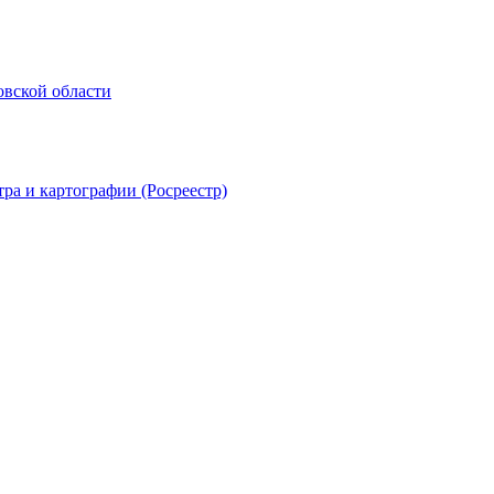
овской области
ра и картографии (Росреестр)