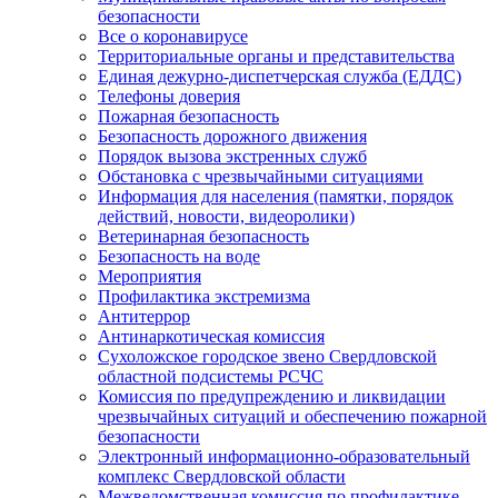
безопасности
Все о коронавирусе
Территориальные органы и представительства
Единая дежурно-диспетчерская служба (ЕДДС)
Телефоны доверия
Пожарная безопасность
Безопасность дорожного движения
Порядок вызова экстренных служб
Обстановка с чрезвычайными ситуациями
Информация для населения (памятки, порядок
действий, новости, видеоролики)
Ветеринарная безопасность
Безопасность на воде
Мероприятия
Профилактика экстремизма
Антитеррор
Антинаркотическая комиссия
Сухоложское городское звено Свердловской
областной подсистемы РСЧС
Комиссия по предупреждению и ликвидации
чрезвычайных ситуаций и обеспечению пожарной
безопасности
Электронный информационно-образовательный
комплекс Cвердловской области
Межведомственная комиссия по профилактике