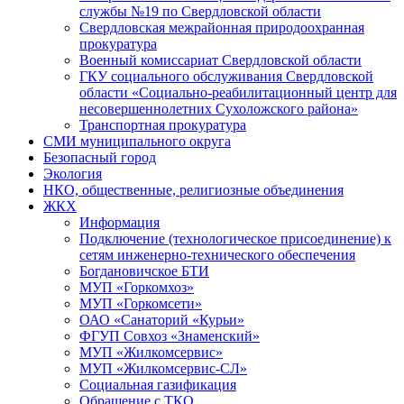
службы №19 по Свердловской области
Свердловская межрайонная природоохранная
прокуратура
Военный комиссариат Свердловской области
ГКУ социального обслуживания Свердловской
области «Социально-реабилитационный центр для
несовершеннолетних Сухоложского района»
Транспортная прокуратура
СМИ муниципального округа
Безопасный город
Экология
НКО, общественные, религиозные объединения
ЖКХ
Информация
Подключение (технологическое присоединение) к
сетям инженерно-технического обеспечения
Богдановичское БТИ
МУП «Горкомхоз»
МУП «Горкомсети»
ОАО «Санаторий «Курьи»
ФГУП Совхоз «Знаменский»
МУП «Жилкомсервис»
МУП «Жилкомсервис-СЛ»
Социальная газификация
Обращение с ТКО