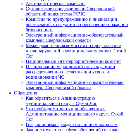
Антинаркотическая комиссия
Сухоложское городское звено Свердловской
областной подсистемы РСЧС
Комиссия по предупреждению и ликвидации
чрезвычайных ситуаций и обеспечению пожарной
безопасности
Электронный информационно-образовательный
комплекс Cвердловской области
Межведомственная комиссия по профилактике
правонарушений в муниципальном округе Сухой
Лог
Национальный антитеррористический комитет
Планирование мероприятий по эвакуации и
рассредоточению населения при угрозе и
возникновении ЧС
Электронный информационно-образовательный
комплекс Свердловской области
Обращения
Как обратиться в Администрацию
муниципального округа Сухой Лог
Что необходимо знать при обращении в
Администрацию муниципального округа Сухой
Лог
График приема граждан по личным вопросам
Законодательство в сфере обращений граждан