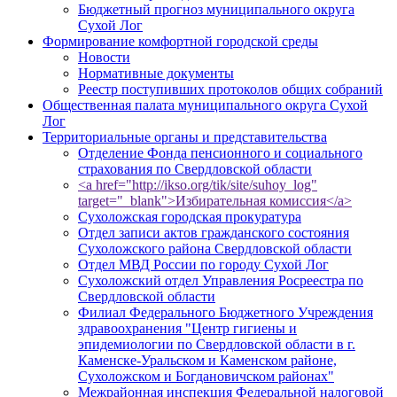
Бюджетный прогноз муниципального округа
Сухой Лог
Формирование комфортной городской среды
Новости
Нормативные документы
Реестр поступивших протоколов общих собраний
Общественная палата муниципального округа Сухой
Лог
Территориальные органы и представительства
Отделение Фонда пенсионного и социального
страхования по Свердловской области
<a href="http://ikso.org/tik/site/suhoy_log"
target="_blank">Избирательная комиссия</a>
Сухоложская городская прокуратура
Отдел записи актов гражданского состояния
Сухоложского района Свердловской области
Отдел МВД России по городу Сухой Лог
Сухоложский отдел Управления Росреестра по
Свердловской области
Филиал Федерального Бюджетного Учреждения
здравоохранения "Центр гигиены и
эпидемиологии по Свердловской области в г.
Каменске-Уральском и Каменском районе,
Сухоложском и Богдановичском районах"
Межрайонная инспекция Федеральной налоговой