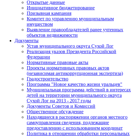
Открытые данные
Инициативное бюджетирование
Призывная кампания
Комитет по управлению муниципальным
имуществом
Выявление правообладателей ранее учтенных
объектов недвижимости
Документы
Устав муниципального округа Сухой Лог
Реализация указов Президента Российской
Федерации
Нормативные правовые акты
Проекты нормативных правовых актов
(независимая антикоррупционная экспертиза)
Градостроительство
Программа "Новое качество жизни уральцев"
Муниципальная программа действий в интересах
детей на территории муниципального округа
Сухой Лог на 2013 - 2017 годы
Документы Советов и Комиссий
Общественное обсуждение
Находящиеся в распоряжении органов местного
самоуправления сведения, подлежащие
предоставлению с использованием координат
Политика в отношении обработки персональных