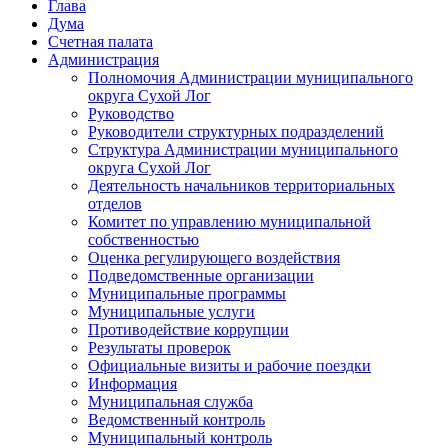
Глава
Дума
Счетная палата
Администрация
Полномочия Администрации муниципального
округа Сухой Лог
Руководство
Руководители структурных подразделений
Структура Администрации муниципального
округа Сухой Лог
Деятельность начальников территориальных
отделов
Комитет по управлению муниципальной
собственностью
Оценка регулирующего воздействия
Подведомственные организации
Муниципальные программы
Муниципальные услуги
Противодействие коррупции
Результаты проверок
Официальные визиты и рабочие поездки
Информация
Муниципальная служба
Ведомственный контроль
Муниципальный контроль