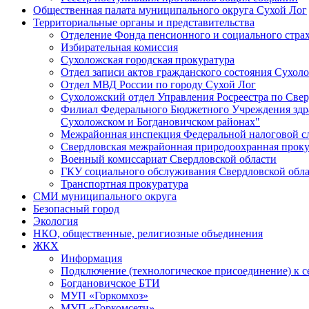
Общественная палата муниципального округа Сухой Лог
Территориальные органы и представительства
Отделение Фонда пенсионного и социального страх
Избирательная комиссия
Сухоложская городская прокуратура
Отдел записи актов гражданского состояния Сухол
Отдел МВД России по городу Сухой Лог
Сухоложский отдел Управления Росреестра по Свер
Филиал Федерального Бюджетного Учреждения здра
Сухоложском и Богдановичском районах"
Межрайонная инспекция Федеральной налоговой с
Свердловская межрайонная природоохранная проку
Военный комиссариат Свердловской области
ГКУ социального обслуживания Свердловской обл
Транспортная прокуратура
СМИ муниципального округа
Безопасный город
Экология
НКО, общественные, религиозные объединения
ЖКХ
Информация
Подключение (технологическое присоединение) к с
Богдановичское БТИ
МУП «Горкомхоз»
МУП «Горкомсети»