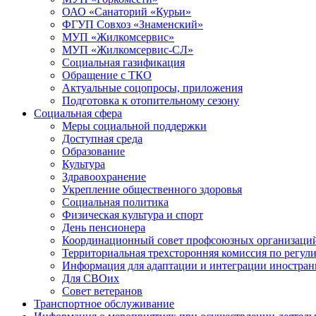
ОАО «Санаторий «Курьи»
ФГУП Совхоз «Знаменский»
МУП «Жилкомсервис»
МУП «Жилкомсервис-СЛ»
Социальная газификация
Обращение с ТКО
Актуальные соцопросы, приложения
Подготовка к отопительному сезону
Социальная сфера
Меры социальной поддержки
Доступная среда
Образование
Культура
Здравоохранение
Укрепление общественного здоровья
Социальная политика
Физическая культура и спорт
День пенсионера
Координационный совет профсоюзных организаци
Территориальная трехсторонняя комиссия по регу
Информация для адаптации и интеграции иностра
Для СВОих
Совет ветеранов
Транспортное обслуживание