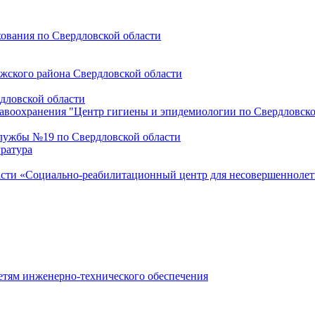
ования по Свердловской области
ожского района Свердловской области
дловской области
воохранения "Центр гигиены и эпидемиологии по Свердловской 
лужбы №19 по Свердловской области
ратура
асти «Социально-реабилитационный центр для несовершеннолет
етям инженерно-технического обеспечения