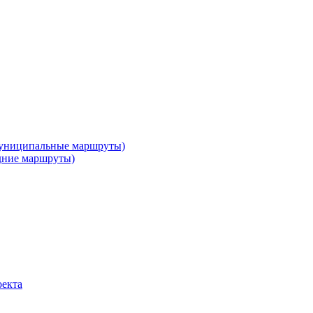
муниципальные маршруты)
дние маршруты)
оекта