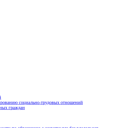
й
лированию социально-трудовых отношений
нных граждан