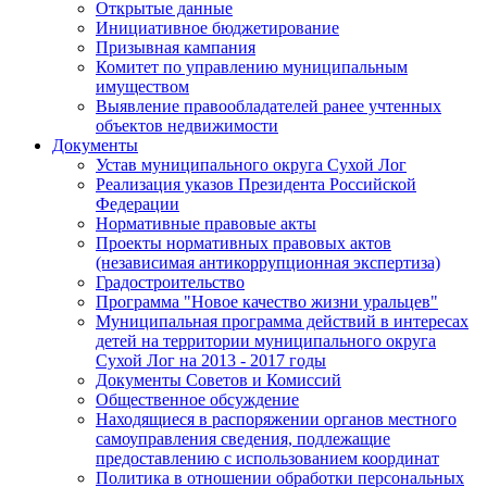
Открытые данные
Инициативное бюджетирование
Призывная кампания
Комитет по управлению муниципальным
имуществом
Выявление правообладателей ранее учтенных
объектов недвижимости
Документы
Устав муниципального округа Сухой Лог
Реализация указов Президента Российской
Федерации
Нормативные правовые акты
Проекты нормативных правовых актов
(независимая антикоррупционная экспертиза)
Градостроительство
Программа "Новое качество жизни уральцев"
Муниципальная программа действий в интересах
детей на территории муниципального округа
Сухой Лог на 2013 - 2017 годы
Документы Советов и Комиссий
Общественное обсуждение
Находящиеся в распоряжении органов местного
самоуправления сведения, подлежащие
предоставлению с использованием координат
Политика в отношении обработки персональных