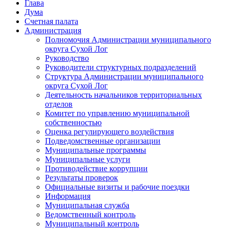
Глава
Дума
Счетная палата
Администрация
Полномочия Администрации муниципального
округа Сухой Лог
Руководство
Руководители структурных подразделений
Структура Администрации муниципального
округа Сухой Лог
Деятельность начальников территориальных
отделов
Комитет по управлению муниципальной
собственностью
Оценка регулирующего воздействия
Подведомственные организации
Муниципальные программы
Муниципальные услуги
Противодействие коррупции
Результаты проверок
Официальные визиты и рабочие поездки
Информация
Муниципальная служба
Ведомственный контроль
Муниципальный контроль