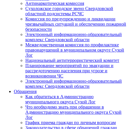
Антинаркотическая комиссия
Сухоложское городское звено Свердловской
областной подсистемы РСЧС
Комиссия по предупреждению и ликвидации
чрезвычайных ситуаций и обеспечению пожарной
безопасности
Электронный информационно-образовательный
комплекс Cвердловской области
Межведомственная комиссия по профилактике
правонарушений в муниципальном округе Сухой
Лог
Национальный антитеррористический комитет
Планирование мероприятий по эвакуации и
рассредоточению населения при угрозе и
возникновении ЧС
Электронный информационно-образовательный
комплекс Свердловской области
Обращения
Как обратиться в Администрацию
муниципального округа Сухой Лог
Что необходимо знать при обращении в
Администрацию муниципального округа Сухой
Лог
График приема граждан по личным вопросам
Законодательство в сфере обращений граждан