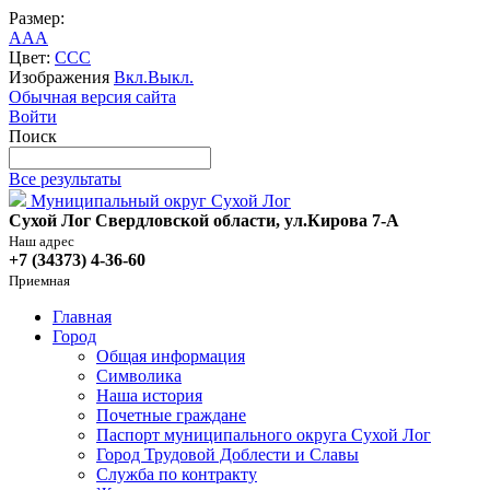
Размер:
A
A
A
Цвет:
C
C
C
Изображения
Вкл.
Выкл.
Обычная версия сайта
Войти
Поиск
Все результаты
Муниципальный округ Сухой Лог
Сухой Лог Свердловской области, ул.Кирова 7-А
Наш адрес
+7 (34373) 4-36-60
Приемная
Главная
Город
Общая информация
Символика
Наша история
Почетные граждане
Паспорт муниципального округа Сухой Лог
Город Трудовой Доблести и Славы
Служба по контракту